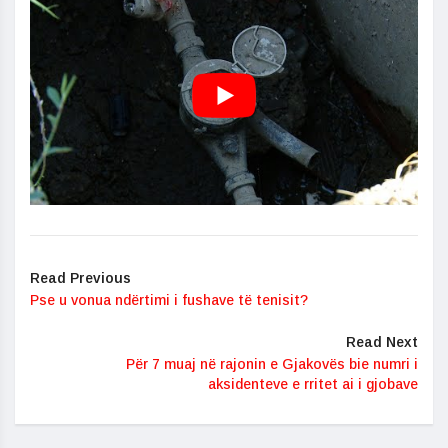
Read Previous
Pse u vonua ndërtimi i fushave të tenisit?
Read Next
Për 7 muaj në rajonin e Gjakovës bie numri i
aksidenteve e rritet ai i gjobave