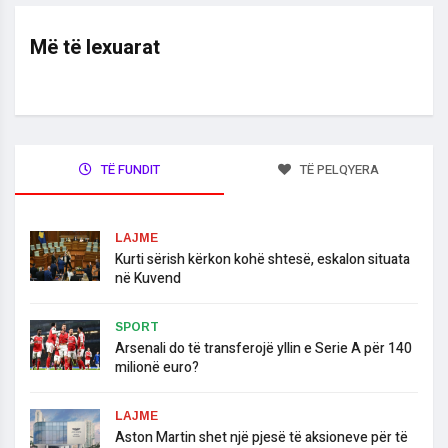
Më të lexuarat
TË FUNDIT
TË PELQYERA
LAJME
​Kurti sërish kërkon kohë shtesë, eskalon situata
në Kuvend
SPORT
Arsenali do të transferojë yllin e Serie A për 140
milionë euro?
LAJME
Aston Martin shet një pjesë të aksioneve për të