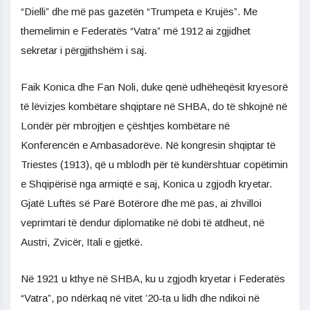
“Dielli” dhe më pas gazetën “Trumpeta e Krujës”. Me
themelimin e Federatës “Vatra” më 1912 ai zgjidhet
sekretar i përgjithshëm i saj.
Faik Konica dhe Fan Noli, duke qenë udhëheqësit kryesorë
të lëvizjes kombëtare shqiptare në SHBA, do të shkojnë në
Londër për mbrojtjen e çështjes kombëtare në
Konferencën e Ambasadorëve. Në kongresin shqiptar të
Triestes (1913), që u mblodh për të kundërshtuar copëtimin
e Shqipërisë nga armiqtë e saj, Konica u zgjodh kryetar.
Gjatë Luftës së Parë Botërore dhe më pas, ai zhvilloi
veprimtari të dendur diplomatike në dobi të atdheut, në
Austri, Zvicër, Itali e gjetkë.
Në 1921 u kthye në SHBA, ku u zgjodh kryetar i Federatës
“Vatra”, po ndërkaq në vitet ’20-ta u lidh dhe ndikoi në