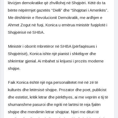
lëvizjen demokratike që zhvillohej në Shqipëri. Këtë do ta
bënte nëpërmjet gazetës “Dielli” dhe “Shqiptari i Amerikës”.
Me dështimin e Revolucionit Demokratik, me ardhjen e
Ahmet Zogut në fuqi, Konica u emërua ministër fuqiplotë i
Shqipërisë në SHBA.
Ministër i oborrit mbretëror në SHBA (përfaqësues i
Shqipërisë), Konica ishte një pianist i shkëlqyer dhe
shkrimtar gjenial. Ai mbahet si krijuesi i prozës moderne
shqipe.
Faik Konica është një nga personalitetet më në zë të
kulturës dhe letërsisë shqipe. Prozator dhe poet, publicist
dhe estetist, kritik letrar dhe përkthyes, ai me veprën e tij të
shumanshme pasuroi dhe ngriti në lartësi të reja fjalën
shqipe dhe mendimin letrar shqiptar. Njeri me dituri të