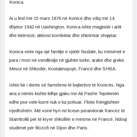
Konica.
Ai u lind më 15 mars 1876 në Konicë dhe vdiq më 14
dhjetor 1942 në Uashington. Konica ishte magjistër i artit
dhe letërsisë, aktivist kombëtar dhe shkrimtar shqiptar.
Konica vinte nga një familje e vjetër feudale, ku mësimet e
para i mori në vendlindje në gjuhën turke, arabe dhe greke.
Mësoi në Shkodër, Kostatinopojë, Francë dhe SHBA.
Ishte bir i derës së famshme të bejlerëve të Konicës. Nga
ana e nënës kishte lidhje gjaku me Ali Pashë Tepelenën
edhe pse vetë kurrë nuk e ka pohuar. Fliste frëngjishten
rrjedhshëm. Më vonë hyri në liceun perandorak francez të
Stambollit për të kryer shkollën e mesme në Francë. Ndoqi
studimet për filozofi në Dijon dhe Paris.