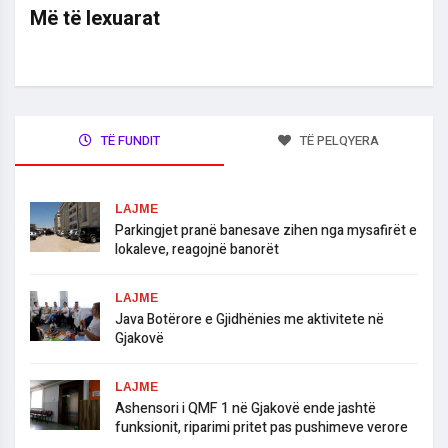
Më të lexuarat
TË FUNDIT
TË PELQYERA
LAJME
Parkingjet pranë banesave zihen nga mysafirët e
lokaleve, reagojnë banorët
LAJME
Java Botërore e Gjidhënies me aktivitete në
Gjakovë
LAJME
Ashensori i QMF 1 në Gjakovë ende jashtë
funksionit, riparimi pritet pas pushimeve verore