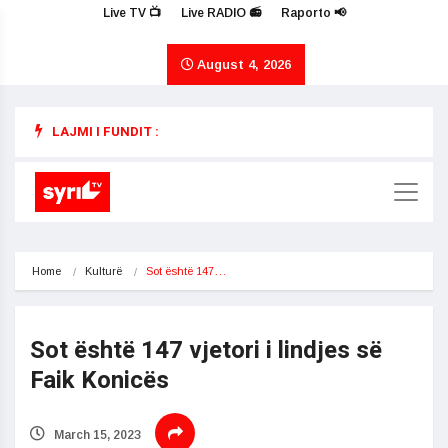
Live TV 📺
Live RADIO 📻
Raporto 📢
August 4, 2026
LAJMI I FUNDIT :
Home
Kulturë
Sot është 147…
Sot është 147 vjetori i lindjes së
Faik Konicës
March 15, 2023