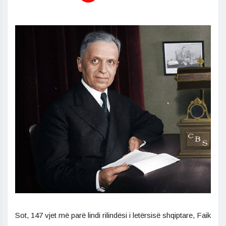
Sot, 147 vjet më parë lindi rilindësi i letërsisë shqiptare, Faik