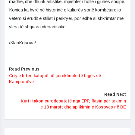
madhe, dhe dhunti artistike, mjeshtër i hollë i gjuhës shqipe,
Konica ka hyrë në historinë e kulturës sonë kombëtare jo
vetëm si erudit e stilist i përkryer, por edhe si shkrimtar me
vlera të shquara ideoartistike.
/KlanKosova/
Read Previous
City e Interi kalojnë në çerekfinale të Ligës së
Kampionëve
Read Next
Kurti takon eurodeputetë nga EPP, flasin për takimin
e 18 marsit dhe aplikimin e Kosovës në BE