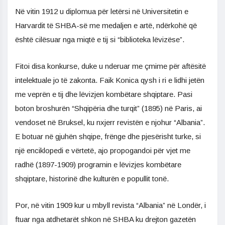
Në vitin 1912 u diplomua për letërsi në Universitetin e
Harvardit të SHBA-së me medaljen e artë, ndërkohë që
është cilësuar nga miqtë e tij si “biblioteka lëvizëse”.
Fitoi disa konkurse, duke u nderuar me çmime për aftësitë
intelektuale jo të zakonta. Faik Konica qysh i ri e lidhi jetën
me veprën e tij dhe lëvizjen kombëtare shqiptare. Pasi
boton broshurën “Shqipëria dhe turqit” (1895) në Paris, ai
vendoset në Bruksel, ku nxjerr revistën e njohur “Albania”.
E botuar në gjuhën shqipe, frënge dhe pjesërisht turke, si
një enciklopedi e vërtetë, ajo propogandoi për vjet me
radhë (1897-1909) programin e lëvizjes kombëtare
shqiptare, historinë dhe kulturën e popullit tonë.
Por, në vitin 1909 kur u mbyll revista “Albania” në Londër, i
ftuar nga atdhetarët shkon në SHBA ku drejton gazetën