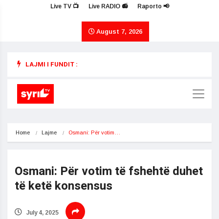
Live TV 📺
Live RADIO 📻
Raporto 📢
August 7, 2026
LAJMI I FUNDIT :
Home
Lajme
Osmani: Për votim…
Osmani: Për votim të fshehtë duhet
të ketë konsensus
July 4, 2025