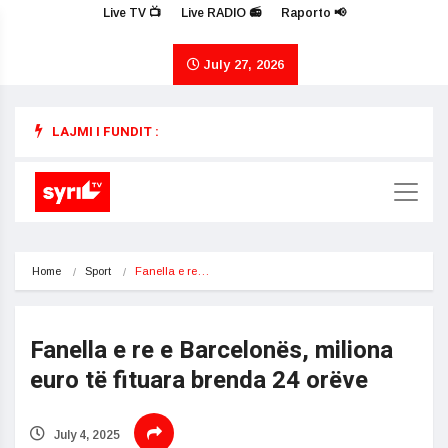
Live TV 📺
Live RADIO 📻
Raporto 📢
July 27, 2026
LAJMI I FUNDIT :
Home
Sport
Fanella e re…
Fanella e re e Barcelonës, miliona
euro të fituara brenda 24 orëve
July 4, 2025