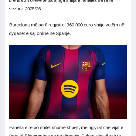
brenda 24 orëve të para nga shitja e fanellës së re të
sezonit 2025/26.
Barcelona më parë regjistroi 360,000 euro shitje vetëm në
dyqanet e saj online në Spanjë.
Fanella e re po shitet shumë shpejt, me ngjyrat dhe vijat e
forta të Blaugranëve që po tërheqin ‘Culers’ dhe tifozë të