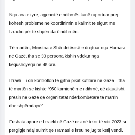
Nga ana e tyre, agjencitë e ndihmës kanë raportuar prej
kohësh probleme në koordinimin e kalimit të sigurt me
Izraelin për të shpërndarë ndihmën.
Të martën, Ministria e Shëndetësisë e drejtuar nga Hamasi
në Gazë, tha se 33 persona kishin vdekur nga
kequshqyerja në 48 orë.
Izraeli – i cili kontrollon të gjitha pikat kufitare në Gazë – tha
të martën se kishte “950 kamionë me ndihmë, që aktualisht
presin në Gazë që organizatat ndërkombëtare të marrin
dhe shpërndajnë”
Fushata ajrore e Izraelit në Gazë nisi në tetor të vitit 2023 si
përgjigje ndaj sulmit që Hamasi e kreu në jug të këtij vendi.