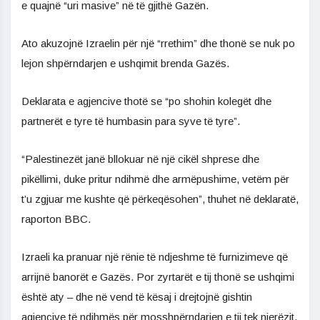
e quajnë “uri masive” në të gjithë Gazën.
Ato akuzojnë Izraelin për një “rrethim” dhe thonë se nuk po
lejon shpërndarjen e ushqimit brenda Gazës.
Deklarata e agjencive thotë se “po shohin kolegët dhe
partnerët e tyre të humbasin para syve të tyre”.
“Palestinezët janë bllokuar në një cikël shprese dhe
pikëllimi, duke pritur ndihmë dhe armëpushime, vetëm për
t’u zgjuar me kushte që përkeqësohen”, thuhet në deklaratë,
raporton BBC.
Izraeli ka pranuar një rënie të ndjeshme të furnizimeve që
arrijnë banorët e Gazës. Por zyrtarët e tij thonë se ushqimi
është aty – dhe në vend të kësaj i drejtojnë gishtin
agjencive të ndihmës për mosshpërndarjen e tij tek njerëzit.