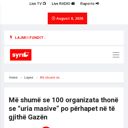
Live TV 📺
Live RADIO 📻
Raporto 📢
August 8, 2026
LAJMI I FUNDIT :
Home
Lajme
Më shumë se…
Më shumë se 100 organizata thonë
se “uria masive” po përhapet në të
gjithë Gazën