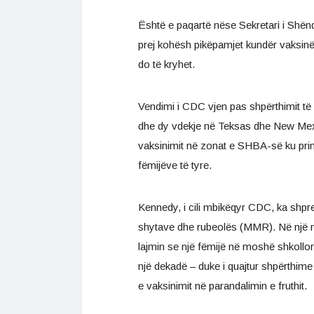
Është e paqartë nëse Sekretari i Shën
prej kohësh pikëpamjet kundër vaksinës
do të kryhet.
Vendimi i CDC vjen pas shpërthimit të
dhe dy vdekje në Teksas dhe New Mexic
vaksinimit në zonat e SHBA-së ku pri
fëmijëve të tyre.
Kennedy, i cili mbikëqyr CDC, ka shpre
shytave dhe rubeolës (MMR). Në një mbl
lajmin se një fëmijë në moshë shkollore
një dekadë – duke i quajtur shpërthime
e vaksinimit në parandalimin e fruthit.