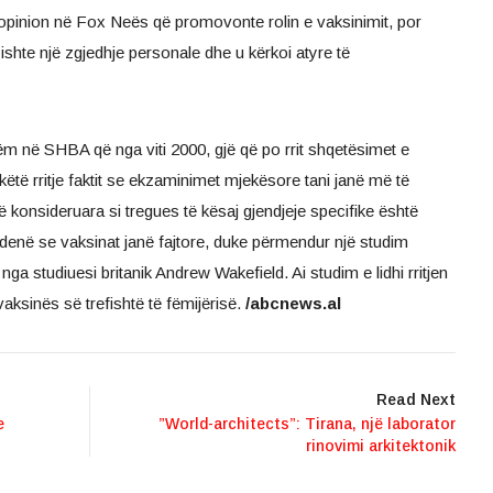
 opinion në Fox Neës që promovonte rolin e vaksinimit, por
 ishte një zgjedhje personale dhe u kërkoi atyre të
hëm në SHBA që nga viti 2000, gjë që po rrit shqetësimet e
këtë rritje faktit se ekzaminimet mjekësore tani janë më të
ë konsideruara si tregues të kësaj gjendjeje specifike është
 idenë se vaksinat janë fajtore, duke përmendur një studim
ga studiuesi britanik Andrew Wakefield. Ai studim e lidhi rritjen
aksinës së trefishtë të fëmijërisë.
/abcnews.al
Read Next
e
”World-architects”: Tirana, një laborator
rinovimi arkitektonik