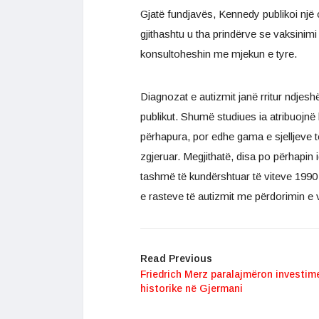
Gjatë fundjavës, Kennedy publikoi një
gjithashtu u tha prindërve se vaksinimi
konsultoheshin me mjekun e tyre.
Diagnozat e autizmit janë rritur ndjes
publikut. Shumë studiues ia atribuojnë 
përhapura, por edhe gama e sjelljeve t
zgjeruar. Megjithatë, disa po përhapin
tashmë të kundërshtuar të viteve 1990 n
e rasteve të autizmit me përdorimin e v
Read Previous
Friedrich Merz paralajmëron investim
historike në Gjermani