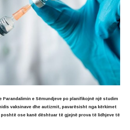
e Parandalimin e Sëmundjeve po planifikojnë një studim
idis vaksinave dhe autizmit, pavarësisht nga kërkimet
poshtë ose kanë dështuar të gjejnë prova të lidhjeve të