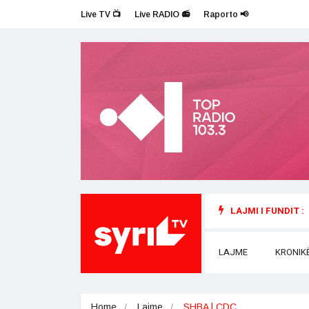
Live TV 📺
Live RADIO 📻
Raporto 📢
LAJMI I FUNDIT :
LAJME
KRONIK
Home
Lajme
SHBA | CDC…