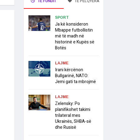
TË FUNDIT
TË PELQYERA
SPORT
Ja kë konsideron
Mbappe futbollistin
më të madh në
historinë e Kupës së
Botës
LAJME
Irani kërcënon
Bullgarinë, NATO:
Jemi gati ta mbrojmë
LAJME
Zelensky: Po
planifikohet takimi
trilateral mes
Ukrainës, SHBA-së
dhe Rusisë