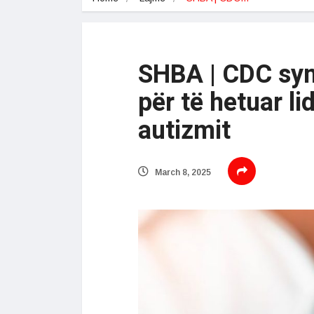
SHBA | CDC syn
për të hetuar l
autizmit
March 8, 2025