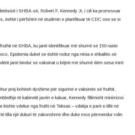
detësisë i SHBA-së, Robert F. Kennedy Jr, i cili ka promovuar
, është i përfshirë në studimin e planifikuar të CDC ose se si
 fruthit në SHBA, ku janë identifikuar më shumë se 150 raste
o. Epidemia duket se është nxitur nga rënia e shkallës së
ndërit janë bindur se vaksinat u bëjnë më shumë dëm sesa mirë
hur prej kohësh dyshime për sigurinë e vaksinës së fruthit,
edhje të kabinetit javën e kaluar, Kennedy fillimisht minimizoi
 kishte vdekur nga fruthi në Teksas – vdekja e parë e tillë në
 të tilla një dukuri të zakonshme dhe duke mos përmendur rolin