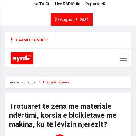
Live TV 📺
Live RADIO 📻
Raporto 📢
August 8, 2026
LAJMI I FUNDIT :
Home
Lajme
Trotuaret të zëna…
Trotuaret të zëna me materiale
ndërtimi, korsia e bicikletave me
makina, ku të lëvizin njerëzit?