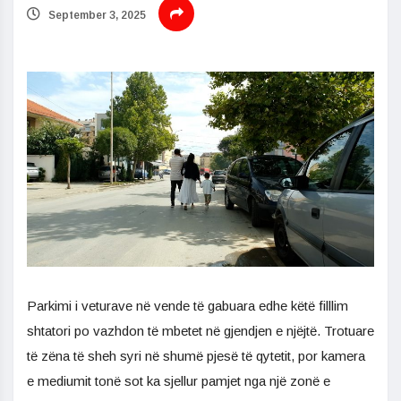
September 3, 2025
Parkimi i veturave në vende të gabuara edhe këtë filllim
shtatori po vazhdon të mbetet në gjendjen e njëjtë. Trotuare
të zëna të sheh syri në shumë pjesë të qytetit, por kamera
e mediumit tonë sot ka sjellur pamjet nga një zonë e