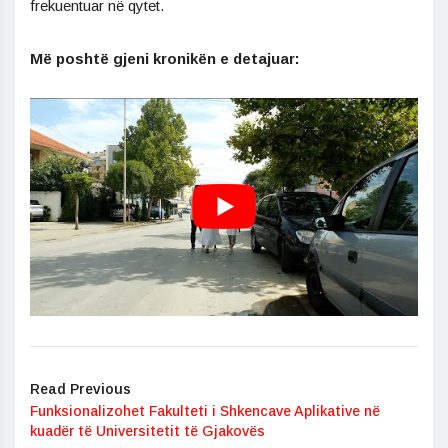
frekuentuar në qytet.
Më poshtë gjeni kronikën e detajuar:
Read Previous
Funksionalizohet Fakulteti i Shkencave Aplikative në
kuadër të Universitetit të Gjakovës