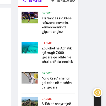
TË FUNDIT
TË PELQYERA
SPORT
Ylli francez i PSG-së
refuzon rinovimin,
kërkon kalimin te
gjiganti anglez
LAJME
Zbulohet në Adriatik
një rrugë 7,000-
vjeçare që lidhte një
ishull artificial neolitik
SPORT
“King Kazu” shënon
gol edhe në moshën
59-vjeçare
LAJME
SHBA-të shqyrtojnë