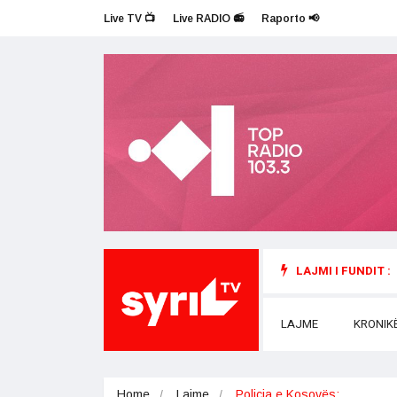
Live TV 📺
Live RADIO 📻
Raporto 📢
LAJMI I FUNDIT :
LAJME
KRONIK
Home
Lajme
Policia e Kosovës:…