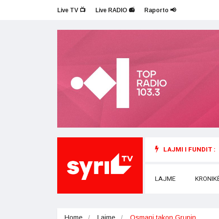
Live TV 📺
Live RADIO 📻
Raporto 📢
LAJMI I FUNDIT :
LAJME
KRONIK
Home
Lajme
Osmani takon Grupin…