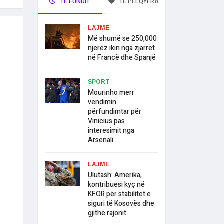
TË FUNDIT
TË PELQYERA
LAJME
Më shumë se 250,000
njerëz ikin nga zjarret
në Francë dhe Spanjë
SPORT
Mourinho merr
vendimin
përfundimtar për
Vinicius pas
interesimit nga
Arsenali
LAJME
Ulutash: Amerika,
kontribuesi kyç në
KFOR për stabilitet e
siguri të Kosovës dhe
gjithë rajonit