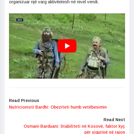
organizuar një varg aktivitetesh në nivel vendi.
Read Previous
Nutricionisti Bardhi: Obeziteti humb vetëbesimin
Read Next
Osmani-Barduani: Stabiliteti në Kosovë, faktor kyç
për sigurinë në rajon