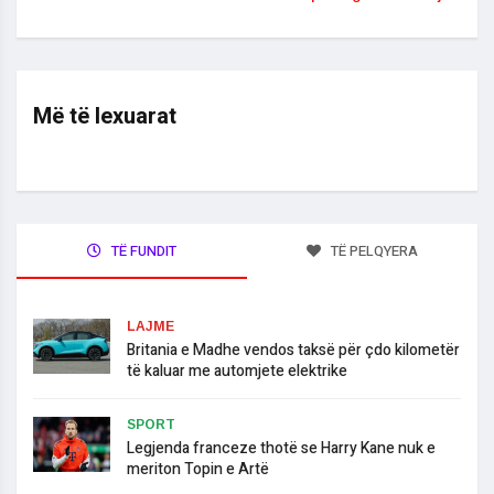
Më të lexuarat
TË FUNDIT
TË PELQYERA
LAJME
Britania e Madhe vendos taksë për çdo kilometër
të kaluar me automjete elektrike
SPORT
Legjenda franceze thotë se Harry Kane nuk e
meriton Topin e Artë