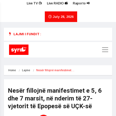
Live TV 📺
Live RADIO 📻
Raporto 📢
July 28, 2026
LAJMI I FUNDIT :
Home
Lajme
Nesër fillojnë manifestimet…
Nesër fillojnë manifestimet e 5, 6
dhe 7 marsit, në nderim të 27-
vjetorit të Epopesë së UÇK-së