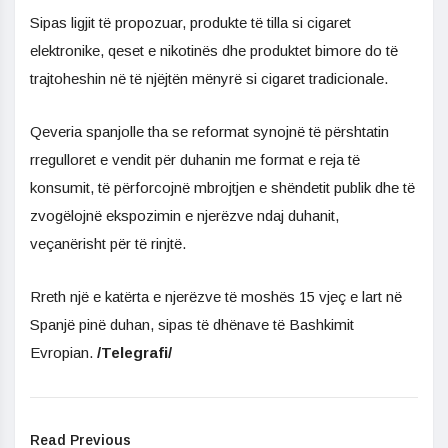
Sipas ligjit të propozuar, produkte të tilla si cigaret
elektronike, qeset e nikotinës dhe produktet bimore do të
trajtoheshin në të njëjtën mënyrë si cigaret tradicionale.
Qeveria spanjolle tha se reformat synojnë të përshtatin
rregulloret e vendit për duhanin me format e reja të
konsumit, të përforcojnë mbrojtjen e shëndetit publik dhe të
zvogëlojnë ekspozimin e njerëzve ndaj duhanit,
veçanërisht për të rinjtë.
Rreth një e katërta e njerëzve të moshës 15 vjeç e lart në
Spanjë pinë duhan, sipas të dhënave të Bashkimit
Evropian.
/Telegrafi/
Read Previous