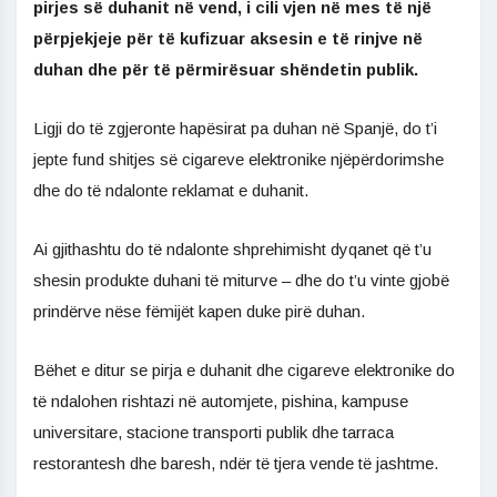
pirjes së duhanit në vend, i cili vjen në mes të një
përpjekjeje për të kufizuar aksesin e të rinjve në
duhan dhe për të përmirësuar shëndetin publik.
Ligji do të zgjeronte hapësirat pa duhan në Spanjë, do t’i
jepte fund shitjes së cigareve elektronike njëpërdorimshe
dhe do të ndalonte reklamat e duhanit.
Ai gjithashtu do të ndalonte shprehimisht dyqanet që t’u
shesin produkte duhani të miturve – dhe do t’u vinte gjobë
prindërve nëse fëmijët kapen duke pirë duhan.
Bëhet e ditur se pirja e duhanit dhe cigareve elektronike do
të ndalohen rishtazi në automjete, pishina, kampuse
universitare, stacione transporti publik dhe tarraca
restorantesh dhe baresh, ndër të tjera vende të jashtme.