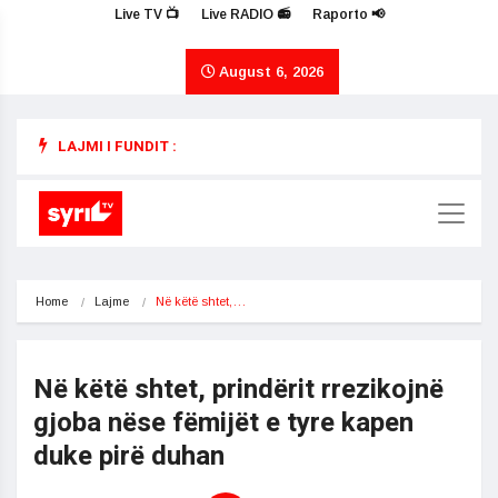
Live TV 📺
Live RADIO 📻
Raporto 📢
August 6, 2026
LAJMI I FUNDIT :
Home
Lajme
Në këtë shtet,…
Në këtë shtet, prindërit rrezikojnë
gjoba nëse fëmijët e tyre kapen
duke pirë duhan