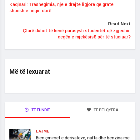
Kaqinari: Trashëgimia, një e drejtë ligjore që gratë
shpesh e heqin dorë
Read Next
Çfarë duhet të kenë parasysh studentët që zgjedhin
degën e mjekësisë për të studiuar?
Më të lexuarat
TË FUNDIT
TË PELQYERA
LAJME
Bien çmimet e derivateve, nafta dhe benzina më