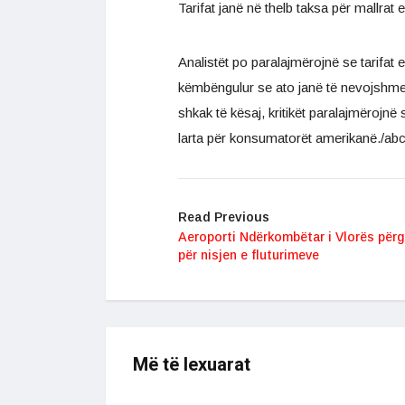
Tarifat janë në thelb taksa për mallrat
Analistët po paralajmërojnë se tarifat 
këmbëngulur se ato janë të nevojshme
shkak të kësaj, kritikët paralajmërojn
larta për konsumatorët amerikanë./ab
Read Previous
Aeroporti Ndërkombëtar i Vlorës përg
për nisjen e fluturimeve
Më të lexuarat