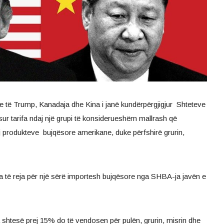
ve të Trump, Kanadaja dhe Kina i janë kundërpërgjigjur Shteteve
r tarifa ndaj një grupi të konsiderueshëm mallrash që
 produkteve bujqësore amerikane, duke përfshirë grurin,
fa të reja për një sërë importesh bujqësore nga SHBA-ja javën e
fa shtesë prej 15% do të vendosen për pulën, grurin, misrin dhe