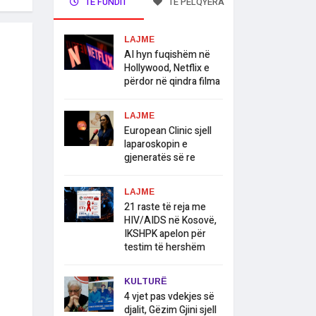
TË FUNDIT
TË PELQYERA
LAJME
AI hyn fuqishëm në
Hollywood, Netflix e
përdor në qindra filma
LAJME
European Clinic sjell
laparoskopin e
gjeneratës së re
LAJME
21 raste të reja me
HIV/AIDS në Kosovë,
IKSHPK apelon për
testim të hershëm
KULTURË
4 vjet pas vdekjes së
djalit, Gëzim Gjini sjell