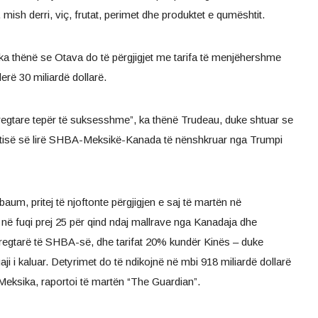
 mish derri, viç, frutat, perimet dhe produktet e qumështit.
ka thënë se Otava do të përgjigjet me tarifa të menjëhershme
rë 30 miliardë dollarë.
 tregtare tepër të suksesshme”, ka thënë Trudeau, duke shtuar se
egtisë së lirë SHBA-Meksikë-Kanada të nënshkruar nga Trumpi
um, pritej të njoftonte përgjigjen e saj të martën në
ë fuqi prej 25 për qind ndaj mallrave nga Kanadaja dhe
regtarë të SHBA-së, dhe tarifat 20% kundër Kinës – duke
aji i kaluar. Detyrimet do të ndikojnë në mbi 918 miliardë dollarë
eksika, raportoi të martën “The Guardian”.