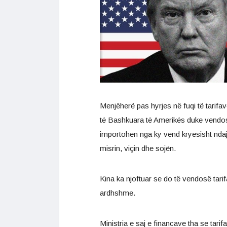
Menjëherë pas hyrjes në fuqi të tarifa
të Bashkuara të Amerikës duke vendosu
importohen nga ky vend kryesisht ndaj
misrin, viçin dhe sojën.
Kina ka njoftuar se do të vendosë tari
ardhshme.
Ministria e saj e financave tha se tari