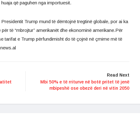
 e huaja që paguhen nga importuesit.
e Presidentit Trump mund të dëmtojnë tregtinë globale, por ai ka
 për të “mbrojtur” amerikanët dhe ekonominë amerikane.Për
ë se tarifat e Trump përfundimisht do të çojnë në çmime më të
cnews.al
Read Next
atitet
Mbi 50% e të rriturve në botë pritet të jenë
mbipeshë ose obezë deri në vitin 2050