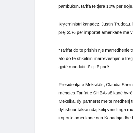
pambukun, tarifa të tjera 10% për sojë,
Kryeministri kanadez, Justin Trudeau, 
prej 25% për importet amerikane me vle
“Tarifat do të prishin një marrëdhënie
ato do të shkelnin marrëveshjen e tr
gjatë mandatit të tij të parë.
Presidentja e Meksikës, Claudia Sheinba
mëngjes.Tarifat e SHBA-së kanë hyrë n
Meksika, dy partnerët më të mëdhenj t
dyfishuar taksë ndaj këtij vendi nga mu
importe amerikane nga Kanadaja dhe M