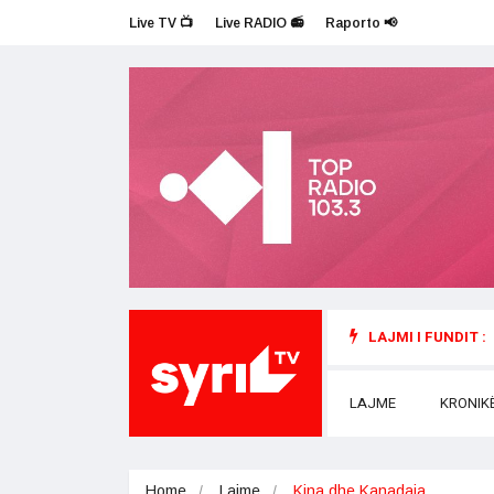
Live TV 📺
Live RADIO 📻
Raporto 📢
LAJMI I FUNDIT :
LAJME
KRONIK
Home
Lajme
Kina dhe Kanadaja…