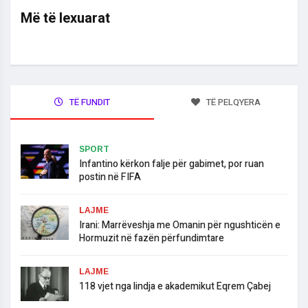
Më të lexuarat
TË FUNDIT
TË PELQYERA
SPORT
​Infantino kërkon falje për gabimet, por ruan
postin në FIFA
LAJME
​Irani: Marrëveshja me Omanin për ngushticën e
Hormuzit në fazën përfundimtare
LAJME
118 vjet nga lindja e akademikut Eqrem Çabej