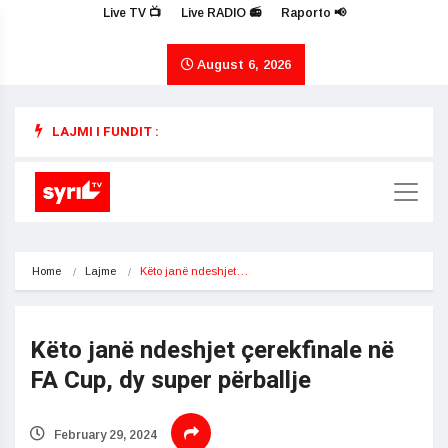
Live TV 📺
Live RADIO 📻
Raporto 📢
August 6, 2026
LAJMI I FUNDIT :
Home
Lajme
Këto janë ndeshjet…
Këto janë ndeshjet çerekfinale në
FA Cup, dy super përballje
February 29, 2024