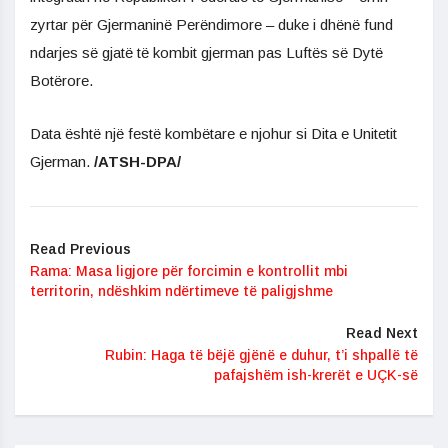
zyrtar për Gjermaninë Perëndimore – duke i dhënë fund
ndarjes së gjatë të kombit gjerman pas Luftës së Dytë
Botërore.
Data është një festë kombëtare e njohur si Dita e Unitetit
Gjerman.
/ATSH-DPA/
Read Previous
Rama: Masa ligjore për forcimin e kontrollit mbi
territorin, ndëshkim ndërtimeve të paligjshme
Read Next
Rubin: Haga të bëjë gjënë e duhur, t’i shpallë të
pafajshëm ish-krerët e UÇK-së