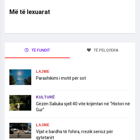
Më të lexuarat
TË FUNDIT
TË PELQYERA
LAJME
Parashikimi i motit për sot
KULTURË
Gëzim Saliuka sjell 40 vite krijimtari në “Histori në
Gur”
LAJME
Vijat e bardha të fshira, rrezik serioz për
qytetarët