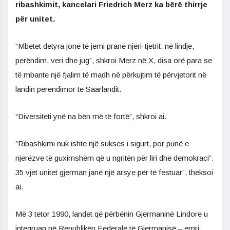
ribashkimit, kancelari Friedrich Merz ka bërë thirrje
për unitet.
“Mbetet detyra jonë të jemi pranë njëri-tjetrit: në lindje,
perëndim, veri dhe jug”, shkroi Merz në X, disa orë para se
të mbante një fjalim të madh në përkujtim të përvjetorit në
landin perëndimor të Saarlandit.
“Diversiteti ynë na bën më të fortë”, shkroi ai.
”Ribashkimi nuk ishte një sukses i sigurt, por punë e
njerëzve të guximshëm që u ngritën për liri dhe demokraci”.
35 vjet unitet gjerman janë një arsye për të festuar”, theksoi
ai.
Më 3 tetor 1990, landet që përbënin Gjermaninë Lindore u
integruan në Republikën Federale të Gjermanisë – emri