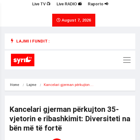
Live TV 📺
Live RADIO 📻
Raporto 📢
August 7, 2026
LAJMI I FUNDIT :
Home
Lajme
Kancelari gjerman përkujton…
Kancelari gjerman përkujton 35-
vjetorin e ribashkimit: Diversiteti na
bën më të fortë