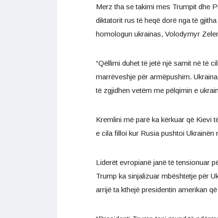
Merz tha se takimi mes Trumpit dhe Put
diktatorit rus të heqë dorë nga të gji
homologun ukrainas, Volodymyr Zele
“Qëllimi duhet të jetë një samit në të c
marrëveshje për armëpushim. Ukraina ka
të zgjidhen vetëm me pëlqimin e ukrain
Kremlini më parë ka kërkuar që Kievi t
e cila filloi kur Rusia pushtoi Ukrainën 
Liderët evropianë janë të tensionuar p
Trump ka sinjalizuar mbështetje për Ukr
arrijë ta kthejë presidentin amerikan që