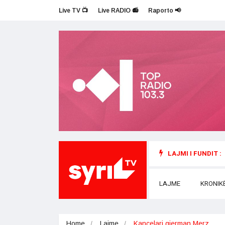
Live TV 📺
Live RADIO 📻
Raporto 📢
LAJMI I FUNDIT :
LAJME
KRONIK
Home
Lajme
Kancelari gjerman Merz…