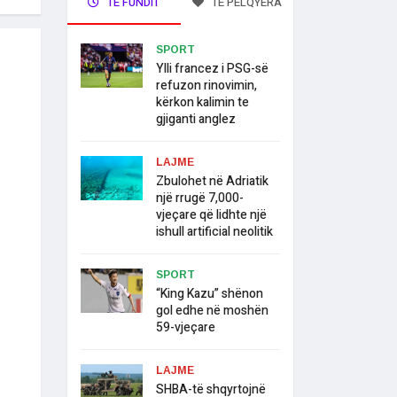
TË FUNDIT
TË PELQYERA
SPORT
Ylli francez i PSG-së
refuzon rinovimin,
kërkon kalimin te
gjiganti anglez
LAJME
Zbulohet në Adriatik
një rrugë 7,000-
vjeçare që lidhte një
ishull artificial neolitik
SPORT
“King Kazu” shënon
gol edhe në moshën
59-vjeçare
LAJME
SHBA-të shqyrtojnë