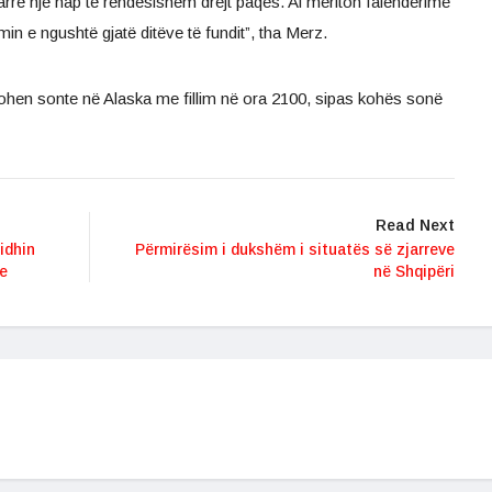
rrë një hap të rëndësishëm drejt paqes. Ai meriton falënderime
min e ngushtë gjatë ditëve të fundit”, tha Merz.
kohen sonte në Alaska me fillim në ora 2100, sipas kohës sonë
Read Next
idhin
Përmirësim i dukshëm i situatës së zjarreve
re
në Shqipëri