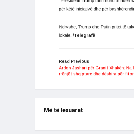
“Presidenti Trump tani mund të ndërma
për këtë iniciativë dhe për bashkërendi
Ndryshe, Trump dhe Putin pritet të ta
lokale.
/Telegrafi/
Read Previous
Ardon Jashari për Granit Xhakën: Na l
rrënjët shqiptare dhe dëshira për fito
Më të lexuarat