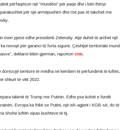
init përfaqëson një “mundësi” për paqe dhe i bëri thirrje
tha parakushtet për një armëpushim dhe më pas të takohet me
nsky.
ilin merr pjesë edhe presidenti Zelensky. Atje duhet të arrihet një
 nevojë për garanci të forta sigurie. Çështjet territoriale mund
asve”, deklaroi lideri gjerman, raporton
cnn.
ë dorëzojë territore të mëdha në këmbim të përfundimit të luftës,
në shkurt të vitit 2022.
ërpara takimit të Trump me Putinin. Edhe pse kohët e fundit
ainën, Evropa ka frikë se Putini, një ish-agjent i KGB-së, do të
 ta shohë luftën sipas kushteve të tij.