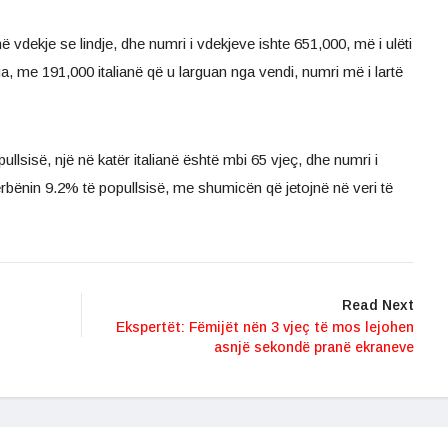
 vdekje se lindje, dhe numri i vdekjeve ishte 651,000, më i ulëti
a, me 191,000 italianë që u larguan nga vendi, numri më i lartë
ullsisë, një në katër italianë është mbi 65 vjeç, dhe numri i
përbënin 9.2% të popullsisë, me shumicën që jetojnë në veri të
Read Next
Ekspertët: Fëmijët nën 3 vjeç të mos lejohen
asnjë sekondë pranë ekraneve