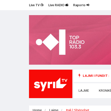
Live TV 📺
Live RADIO 📻
Raporto 📢
LAJMI I FUNDIT :
LAJME
KRONIK
Home
Lajme
Itali | Shënohet…