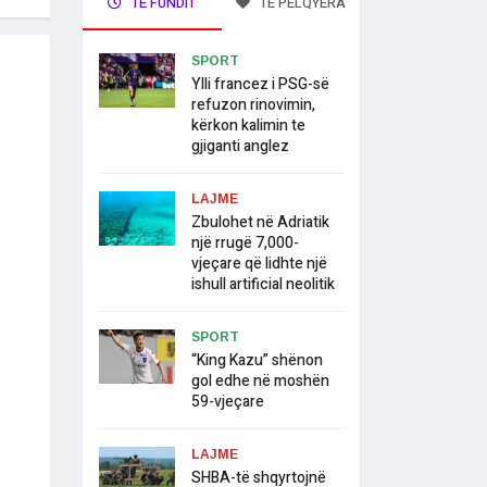
TË FUNDIT
TË PELQYERA
SPORT
Ylli francez i PSG-së
refuzon rinovimin,
kërkon kalimin te
gjiganti anglez
LAJME
Zbulohet në Adriatik
një rrugë 7,000-
vjeçare që lidhte një
ishull artificial neolitik
SPORT
“King Kazu” shënon
gol edhe në moshën
59-vjeçare
LAJME
SHBA-të shqyrtojnë