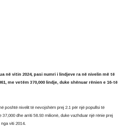
a në vitin 2024, pasi numri i lindjeve ra në nivelin më të
861, me vetëm 370,000 lindje, duke shënuar rënien e 16-të
 më poshtë nivelit të nevojshëm prej 2.1 për një popullsi të
 37,000 dhe arriti 58.93 milionë, duke vazhduar një rënie prej
nga viti 2014.