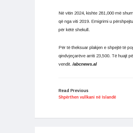
Në vitin 2024, kishte 281,000 më shumë
që nga viti 2019. Emigrimi u përshpejtu
për këtë shekull.
Për të theksuar plakjen e shpejtë të pop
qindvjeçarëve arriti 23,500. Të huajt 
vendit.
/abcnews.al
Read Previous
Shpërthen vullkani në Islandë