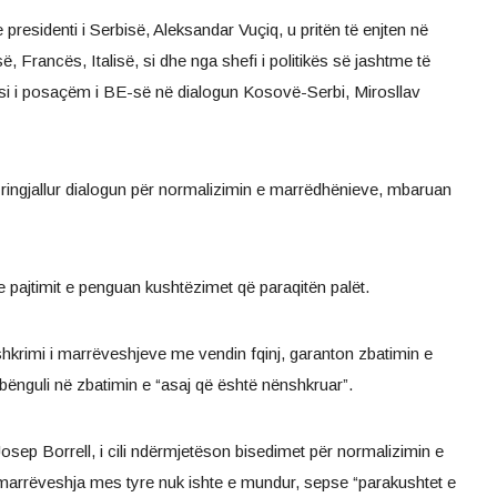
 presidenti i Serbisë, Aleksandar Vuçiq, u pritën të enjten në
, Francës, Italisë, si dhe nga shefi i politikës së jashtme të
si i posaçëm i BE-së në dialogun Kosovë-Serbi, Mirosllav
të ringjallur dialogun për normalizimin e marrëdhënieve, mbaruan
 pajtimit e penguan kushtëzimet që paraqitën palët.
hkrimi i marrëveshjeve me vendin fqinj, garanton zbatimin e
bënguli në zbatimin e “asaj që është nënshkruar”.
Josep Borrell, i cili ndërmjetëson bisedimet për normalizimin e
arrëveshja mes tyre nuk ishte e mundur, sepse “parakushtet e