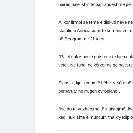
njërës palë ishin të papranueshme për t
Ai konfirmoi se temë e diskutimeve në 
statutin e Asociacionit të komunave m
në Beograd më 21 tetor.
“Palët nuk ishin të gatshme të bien da
tjetër. Në fund, ne kërkojmë që palët t
Sipas tij, kjo “mund të bëhet vetëm në
përparuar në rrugën evropiane”.
“Ne do të vazhdojmë të insistojmë dhe 
keq, nuk ishte e mundur”, tha kryedipl