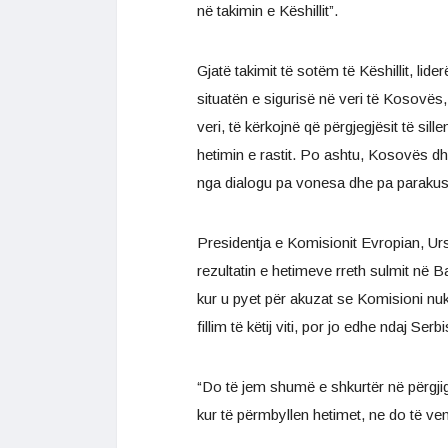
në takimin e Këshillit”.
Gjatë takimit të sotëm të Këshillit, lide
situatën e sigurisë në veri të Kosovës
veri, të kërkojnë që përgjegjësit të sil
hetimin e rastit. Po ashtu, Kosovës dhe 
nga dialogu pa vonesa dhe pa parakus
Presidentja e Komisionit Evropian, Urs
rezultatin e hetimeve rreth sulmit në B
kur u pyet për akuzat se Komisioni n
fillim të këtij viti, por jo edhe ndaj Se
“Do të jem shumë e shkurtër në përgjig
kur të përmbyllen hetimet, ne do të v