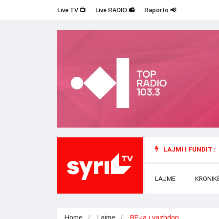
Live TV 📺
Live RADIO 📻
Raporto 📢
LAJMI I FUNDIT :
LAJME
KRONIK
Home
Lajme
BE-ja i vazhdon…