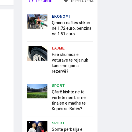
TË FUNDIT
TË PELQYERA
EKONOMI
Çmimi i naftës shkon
në 1.72 euro, benzina
në 1.51 euro
LAJME
Pse shumica e
veturave të reja nuk
kanë më goma
rezervë?
SPORT
Çfarë kishte në të
vërtetë nën bar në
finalen e madhe të
Kupës së Botës?
SPORT
Sonte përballja e