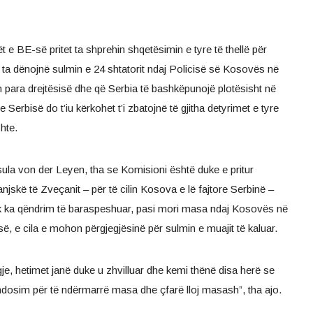
rët e BE-së pritet ta shprehin shqetësimin e tyre të thellë për
, ta dënojnë sulmin e 24 shtatorit ndaj Policisë së Kosovës në
len para drejtësisë dhe që Serbia të bashkëpunojë plotësisht në
Serbisë do t’iu kërkohet t’i zbatojnë të gjitha detyrimet e tyre
hte.
ula von der Leyen, tha se Komisioni është duke e pritur
anjskë të Zveçanit – për të cilin Kosova e lë fajtore Serbinë –
uk ka qëndrim të baraspeshuar, pasi mori masa ndaj Kosovës në
rbisë, e cila e mohon përgjegjësinë për sulmin e muajit të kaluar.
je, hetimet janë duke u zhvilluar dhe kemi thënë disa herë se
endosim për të ndërmarrë masa dhe çfarë lloj masash”, tha ajo.