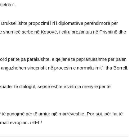
jetrën”.
Bruksel ishte propozimi i ri i diplomatëve perëndimorë për
e shumicë serbe në Kosovë, i cili u prezantua në Prishtinë dhe
kord për të pa parakushte, e që janë të papranueshme për palën
ë angazhohen sinqerisht në procesin e normalizimit”, tha Borrell.
 kuadër të dialogut, sepse është e vetmja mënyrë për të
të punojmë për të arritur një marrëveshje. Por sot, për fat të
omati evropian. /REL/