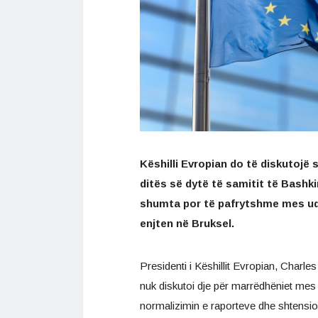
Këshilli Evropian do të diskutoj
ditës së dytë të samitit të Bashki
shumta por të pafrytshme mes ud
enjten në Bruksel.
Presidenti i Këshillit Evropian, Charle
nuk diskutoi dje për marrëdhëniet mes
normalizimin e raporteve dhe shtension