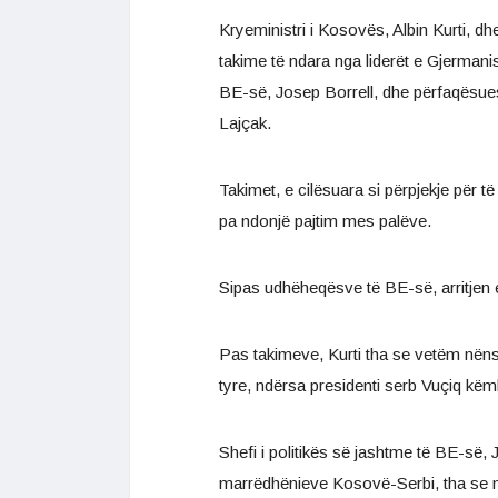
Kryeministri i Kosovës, Albin Kurti, dhe
takime të ndara nga liderët e Gjermanisë
BE-së, Josep Borrell, dhe përfaqësue
Lajçak.
Takimet, e cilësuara si përpjekje për 
pa ndonjë pajtim mes palëve.
Sipas udhëheqësve të BE-së, arritjen e
Pas takimeve, Kurti tha se vetëm nëns
tyre, ndërsa presidenti serb Vuçiq këm
Shefi i politikës së jashtme të BE-së, 
marrëdhënieve Kosovë-Serbi, tha se m