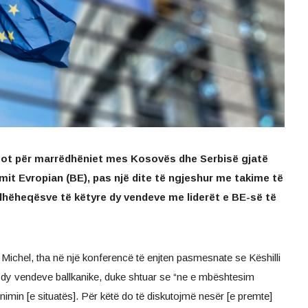
ë sot për marrëdhëniet mes Kosovës dhe Serbisë gjatë
mit Evropian (BE), pas një dite të ngjeshur me takime të
hëheqësve të këtyre dy vendeve me liderët e BE-së të
s Michel, tha në një konferencë të enjten pasmesnate se Këshilli
 dy vendeve ballkanike, duke shtuar se “ne e mbështesim
imin [e situatës]. Për këtë do të diskutojmë nesër [e premte]