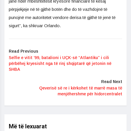
janë ndër mbështetësit kryesorë financiarë të kësaj
përpjekjeje në të gjithë botën dhe do të vazhdojnë të
punojnë me autoritetet vendore derisa të gjithë të jenë të
sigurt”, ka shkruar Orlando.
Read Previous
Selfie e vitit ’99, batalioni i UÇK-së “Atlantiku” i cili
përbëhej kryesisht nga të rinj shqiptarë që jetonin në
SHBA
Read Next
​Qeverisë së re i kërkohet të marrë masa të
menjëhershme për hidorcentralet
Më të lexuarat