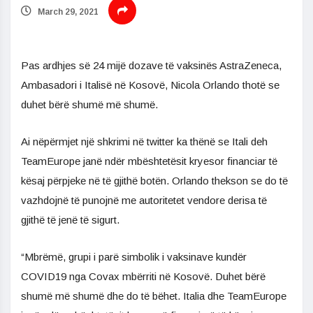
March 29, 2021
Pas ardhjes së 24 mijë dozave të vaksinës AstraZeneca,
Ambasadori i Italisë në Kosovë, Nicola Orlando thotë se
duhet bërë shumë më shumë.
Ai nëpërmjet një shkrimi në twitter ka thënë se Itali deh
TeamEurope janë ndër mbështetësit kryesor financiar të
kësaj përpjeke në të gjithë botën. Orlando thekson se do të
vazhdojnë të punojnë me autoritetet vendore derisa të
gjithë të jenë të sigurt.
“Mbrëmë, grupi i parë simbolik i vaksinave kundër
COVID19 nga Covax mbërriti në Kosovë. Duhet bërë
shumë më shumë dhe do të bëhet. Italia dhe TeamEurope