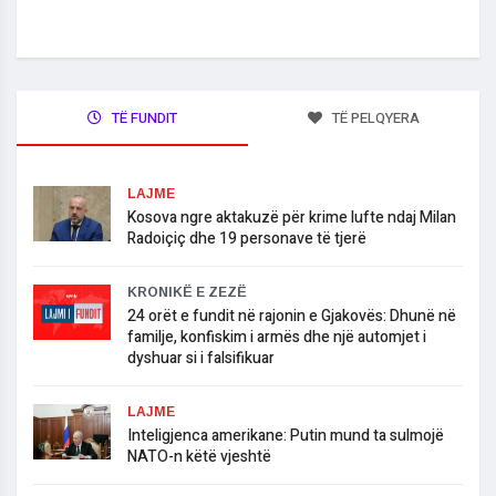
TË FUNDIT
TË PELQYERA
LAJME
Kosova ngre aktakuzë për krime lufte ndaj Milan
Radoiçiç dhe 19 personave të tjerë
KRONIKË E ZEZË
24 orët e fundit në rajonin e Gjakovës: Dhunë në
familje, konfiskim i armës dhe një automjet i
dyshuar si i falsifikuar
LAJME
Inteligjenca amerikane: Putin mund ta sulmojë
NATO-n këtë vjeshtë