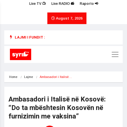
Live TV 📺
Live RADIO 📻
Raporto 📢
August 7, 2026
LAJMI I FUNDIT :
Home
Lajme
Ambasadori i Italisë…
Ambasadori i Italisë në Kosovë:
“Do ta mbështesin Kosovën në
furnizimin me vaksina”