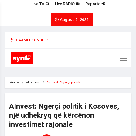
Live TV 📺
Live RADIO 📻
Raporto 📢
August 9, 2026
LAJMI I FUNDIT :
Home
Ekonomi
AInvest: Ngërçi politik…
AInvest: Ngërçi politik i Kosovës,
një udhekryq që kërcënon
investimet rajonale