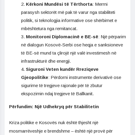
Kërkoni Mundësi të Tërthorta
: Merrni
parasysh sektorët më pak të varur nga stabiliteti
politik, si teknologjia informative ose shërbimet e
mbështetura nga remitancat.
Monitoroni Diplomacinë e BE-së
: Një përparim
në dialogun Kosovë-Serbi ose heqja e sanksioneve
të BE-së mund ta çlirojë një valë investimesh në
infrastrukturë dhe energji.
Siguroni Veten kundër Rreziqeve
Gjeopolitike
: Përdorni instrumente derivativë ose
sigurime të tregjeve rajonale për të zbutur
ekspozimin ndaj tregjeve të Ballkanit.
Përfundim: Një Udhekryq për Stabilitetin
Kriza politike e Kosovës nuk është thjesht një
mosmarrëveshje e brendshme – është një provë për