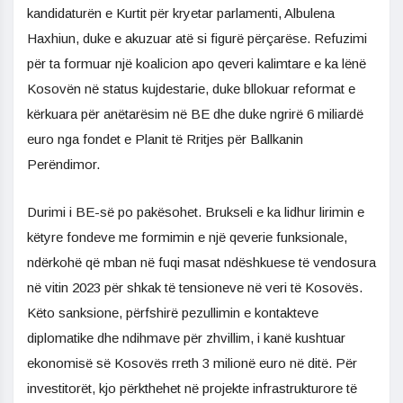
kandidaturën e Kurtit për kryetar parlamenti, Albulena
Haxhiun, duke e akuzuar atë si figurë përçarëse. Refuzimi
për ta formuar një koalicion apo qeveri kalimtare e ka lënë
Kosovën në status kujdestarie, duke bllokuar reformat e
kërkuara për anëtarësim në BE dhe duke ngrirë 6 miliardë
euro nga fondet e Planit të Rritjes për Ballkanin
Perëndimor.
Durimi i BE-së po pakësohet. Brukseli e ka lidhur lirimin e
këtyre fondeve me formimin e një qeverie funksionale,
ndërkohë që mban në fuqi masat ndëshkuese të vendosura
në vitin 2023 për shkak të tensioneve në veri të Kosovës.
Këto sanksione, përfshirë pezullimin e kontakteve
diplomatike dhe ndihmave për zhvillim, i kanë kushtuar
ekonomisë së Kosovës rreth 3 milionë euro në ditë. Për
investitorët, kjo përkthehet në projekte infrastrukturore të