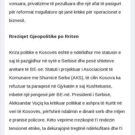
vonuara, privatizime të pezulluara dhe një afat të pasigurt
për reformat rregullatore që janë kritike për operacionet e
biznesit.
Rreziqet Gjeopolitike po Rriten
Kriza politike e Kosovës është e ndërlidhur me statusin e
saj të pazgjidhur në sytë e Serbisë dhe pesë shteteve
anëtare të BE-së. Statuti i projektuar i Asociacionit të
Komunave me Shumicë Serbe (AKS), të cilin Kosova ka
refuzuar ta paraqesë në Gjykatën e saj Kushtetuese,
mbetet një pengesë për BE-në. Presidenti i Serbisë,
Aleksandar Vuçiq ka kritikuar politikat e ashpra të Kurtit në
veri të Kosovës, përfshirë ndalimin e dinarit serb dhe rritjen
e pranisë policore. Këto veprime rrezikojnë t’i rindezin
tensionet etnike, ta dekurajojnë tregtinë ndërkufitare dhe t’i