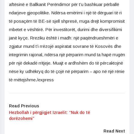
aftësinë e Ballkanit Perëndimor për t’u bashkuar përballë
ndarjeve gjeopolitike. Ndërsa emërimi i një të dërguari të ri
të posaçëm të BE-së sjell shpresë, rruga drejt kompromisit
mbetet e vështirë. Për investitorët, durimi dhe diversifikimi
janë kyçe. Rreziku është i madh: një paqëndrueshmëri e
zgjatur mund t’i rrëzojë aspiratat sovrane të Kosovës dhe
integrimin rajonal, ndërsa një përparim mund ta hapë rrugën
për një dekadë rritjeje. Muajt e ardhshëm do të përcaktojnë
nëse ky udhëkryq do të çojë në përparim – apo në një rënie
të mëtejshme./express
Read Previous
Hezbollah i përgjigjet Izraelit: “Nuk do të
dorëzohemi”
Read Next