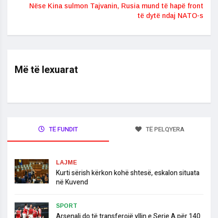
Nëse Kina sulmon Tajvanin, Rusia mund të hapë front
të dytë ndaj NATO-s
Më të lexuarat
TË FUNDIT
TË PELQYERA
LAJME
​Kurti sërish kërkon kohë shtesë, eskalon situata
në Kuvend
SPORT
Arsenali do të transferojë yllin e Serie A për 140