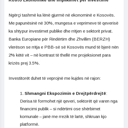
Ngërçi tashmë ka lënë gjurmë në ekonominë e Kosovës.
Me papunësinë në 30%, mungesa e veprimeve të qeverisë
ka shtypur investimet publike dhe rritjen e sektorit privat.
Banka Europiane për Rindërtim dhe Zhvillim (BERZH)
vlerëson se rritja e PBB-së së Kosovës mund të bjerë nën
2% këtë vit – në kontrast të thellë me projeksionet para
krizës prej 3.5%.
Investitorët duhet të veprojnë me kujdes në rajon:
Shmangni Ekspozimin e Drejtpërdrejtë
:
Derisa të formohet një qeveri, sektorët që varen nga
financimi publik – si ndërtimi ose shërbimet
komunale – janë me rrezik të lartë, shkruan kjo
platformë.