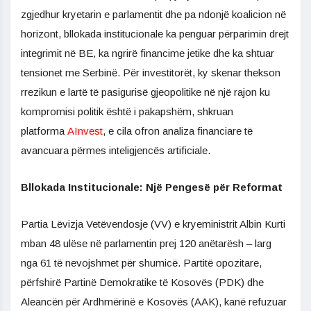
zgjedhur kryetarin e parlamentit dhe pa ndonjë koalicion në
horizont, bllokada institucionale ka penguar përparimin drejt
integrimit në BE, ka ngrirë financime jetike dhe ka shtuar
tensionet me Serbinë. Për investitorët, ky skenar thekson
rrezikun e lartë të pasigurisë gjeopolitike në një rajon ku
kompromisi politik është i pakapshëm, shkruan
platforma
AInvest
, e cila ofron analiza financiare të
avancuara përmes inteligjencës artificiale.
Bllokada Institucionale: Një Pengesë për Reformat
Partia Lëvizja Vetëvendosje (VV) e kryeministrit Albin Kurti
mban 48 ulëse në parlamentin prej 120 anëtarësh – larg
nga 61 të nevojshmet për shumicë. Partitë opozitare,
përfshirë Partinë Demokratike të Kosovës (PDK) dhe
Aleancën për Ardhmërinë e Kosovës (AAK), kanë refuzuar