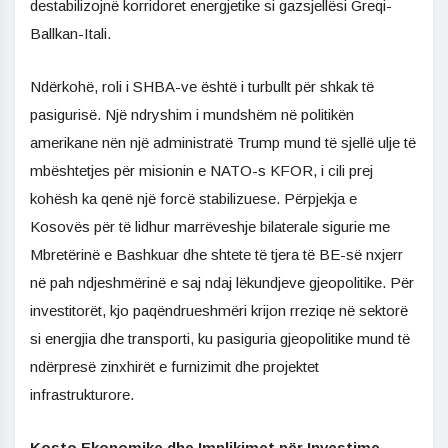
destabilizojnë korridoret energjetike si gazsjellësi Greqi-
Ballkan-Itali.
Ndërkohë, roli i SHBA-ve është i turbullt për shkak të
pasigurisë. Një ndryshim i mundshëm në politikën
amerikane nën një administratë Trump mund të sjellë ulje të
mbështetjes për misionin e NATO-s KFOR, i cili prej
kohësh ka qenë një forcë stabilizuese. Përpjekja e
Kosovës për të lidhur marrëveshje bilaterale sigurie me
Mbretërinë e Bashkuar dhe shtete të tjera të BE-së nxjerr
në pah ndjeshmërinë e saj ndaj lëkundjeve gjeopolitike. Për
investitorët, kjo paqëndrueshmëri krijon rreziqe në sektorë
si energjia dhe transporti, ku pasiguria gjeopolitike mund të
ndërpresë zinxhirët e furnizimit dhe projektet
infrastrukturore.
Kosto Ekonomike dhe Implikimet për Investime