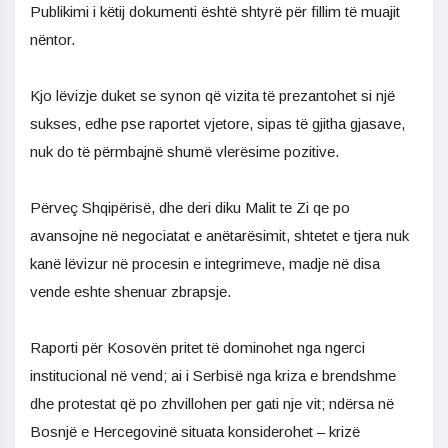
Publikimi i këtij dokumenti është shtyrë për fillim të muajit
nëntor.
Kjo lëvizje duket se synon që vizita të prezantohet si një
sukses, edhe pse raportet vjetore, sipas të gjitha gjasave,
nuk do të përmbajnë shumë vlerësime pozitive.
Përveç Shqipërisë, dhe deri diku Malit te Zi qe po
avansojne në negociatat e anëtarësimit, shtetet e tjera nuk
kanë lëvizur në procesin e integrimeve, madje në disa
vende eshte shenuar zbrapsje.
Raporti për Kosovën pritet të dominohet nga ngerci
institucional në vend; ai i Serbisë nga kriza e brendshme
dhe protestat që po zhvillohen per gati nje vit; ndërsa në
Bosnjë e Hercegovinë situata konsiderohet – krizë