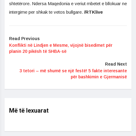
shtetërore. Ndersa Maqedonia e veriut mbetet e bllokuar ne
intergime per shkak te vetos bullgare.
/RTKlive
Read Previous
Konflikti në Lindjen e Mesme, vijojnë bisedimet për
planin 20 pikësh të SHBA-së
Read Next
3 tetori – më shumë se një festë! 5 fakte interesante
për bashkimin e Gjermanisë
Më të lexuarat