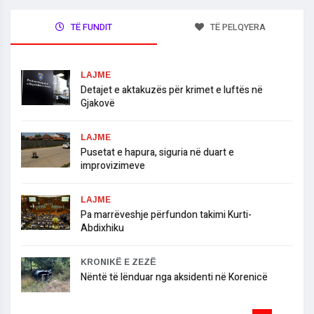
TË FUNDIT
TË PELQYERA
LAJME
Detajet e aktakuzës për krimet e luftës në
Gjakovë
LAJME
Pusetat e hapura, siguria në duart e
improvizimeve
LAJME
Pa marrëveshje përfundon takimi Kurti-
Abdixhiku
KRONIKË E ZEZË
Nëntë të lënduar nga aksidenti në Korenicë