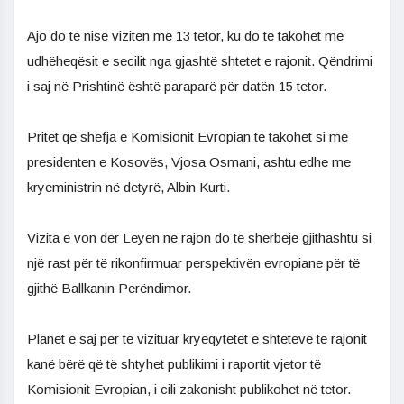
Ajo do të nisë vizitën më 13 tetor, ku do të takohet me
udhëheqësit e secilit nga gjashtë shtetet e rajonit. Qëndrimi
i saj në Prishtinë është paraparë për datën 15 tetor.
Pritet që shefja e Komisionit Evropian të takohet si me
presidenten e Kosovës, Vjosa Osmani, ashtu edhe me
kryeministrin në detyrë, Albin Kurti.
Vizita e von der Leyen në rajon do të shërbejë gjithashtu si
një rast për të rikonfirmuar perspektivën evropiane për të
gjithë Ballkanin Perëndimor.
Planet e saj për të vizituar kryeqytetet e shteteve të rajonit
kanë bërë që të shtyhet publikimi i raportit vjetor të
Komisionit Evropian, i cili zakonisht publikohet në tetor.