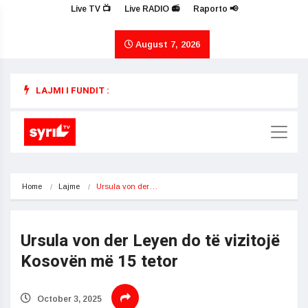
Live TV 📺
Live RADIO 📻
Raporto 📢
August 7, 2026
LAJMI I FUNDIT :
Home
Lajme
Ursula von der…
Ursula von der Leyen do të vizitojë
Kosovën më 15 tetor
October 3, 2025