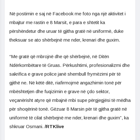
Në postimin e saj në Facebook me foto nga një aktivitet i
mbajtur me rastin e 8 Marsit, e para e shtetit ka
përshëndetur dhe uruar të gjitha gratë në uniformë, duke
theksuar se ato shërbejnë me nder, krenari dhe guxim.
“Me gratë që mbrojnë dhe që shërbejnë, në Ditën
Ndërkombëtare të Gruas. Përkushtimi, profesionalizmi dhe
sakrifica e grave police janë shembull frymëzimi për të
gjithë ne. Në këtë ditë, riafirmojmë angazhimin tonë për
mbështetjen dhe fuqizimin e grave në çdo sektor,
veçanërisht atyre që mbajnë mbi supe përgjegjësi të mëdha
për shoqërinë tonë. Gëzuar 8 Marsin për të gjitha gratë në
uniformë të cilat shërbejnë me nder, krenari dhe guxim”, ka
shkruar Osmani.
/RTKlive