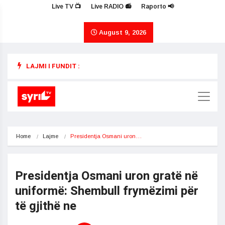
Live TV 📺
Live RADIO 📻
Raporto 📢
August 9, 2026
LAJMI I FUNDIT :
Home
Lajme
Presidentja Osmani uron…
Presidentja Osmani uron gratë në
uniformë: Shembull frymëzimi për
të gjithë ne