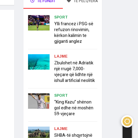
TË FUNDIT
TË PELQYERA
SPORT
Ylli francez i PSG-së
refuzon rinovimin,
kërkon kalimin te
gjiganti anglez
LAJME
Zbulohet në Adriatik
një rrugë 7,000-
vjeçare që lidhte një
ishull artificial neolitik
SPORT
“King Kazu” shënon
gol edhe në moshën
59-vjeçare
LAJME
SHBA-të shqyrtojnë