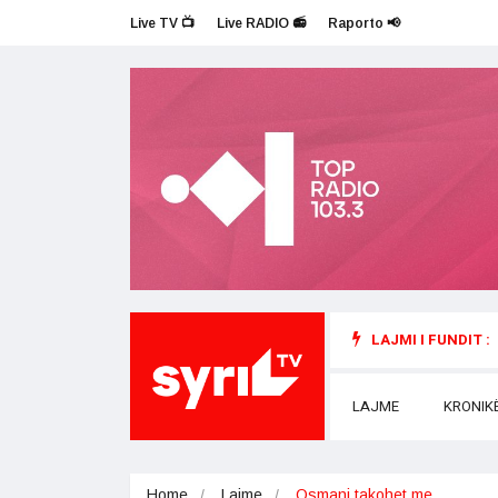
Live TV 📺
Live RADIO 📻
Raporto 📢
LAJMI I FUNDIT :
LAJME
KRONIK
Home
Lajme
Osmani takohet me…