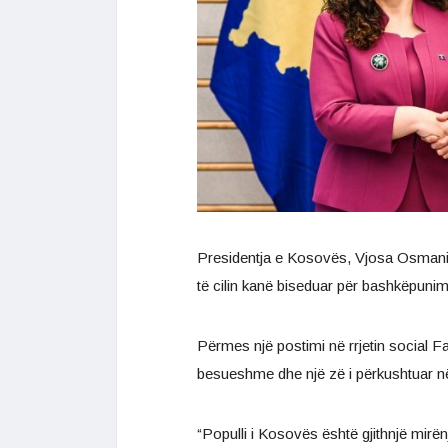
Presidentja e Kosovës, Vjosa Osmani 
të cilin kanë biseduar për bashkëpuni
Përmes një postimi në rrjetin social
besueshme dhe një zë i përkushtuar n
“Populli i Kosovës është gjithnjë mi