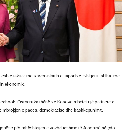
është takuar me Kryeministrin e Japonisë, Shigeru Ishiba, me
min ekonomik.
 Facebook, Osmani ka thënë se Kosova mbetet një partnere e
ë mbrojtjen e paqes, demokracisë dhe bashkëpunimit.
rënjohëse për mbështetjen e vazhdueshme të Japonisë në çdo