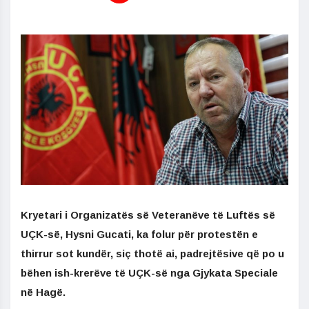
Kryetari i Organizatës së Veteranëve të Luftës së
UÇK-së, Hysni Gucati, ka folur për protestën e
thirrur sot kundër, siç thotë ai, padrejtësive që po u
bëhen ish-krerëve të UÇK-së nga Gjykata Speciale
në Hagë.