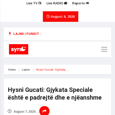
Live TV 📺
Live RADIO 📻
Raporto 📢
August 9, 2026
LAJMI I FUNDIT :
Home
Lajme
Hysni Gucati: Gjykata…
Hysni Gucati: Gjykata Speciale
është e padrejtë dhe e njëanshme
August 7, 2025