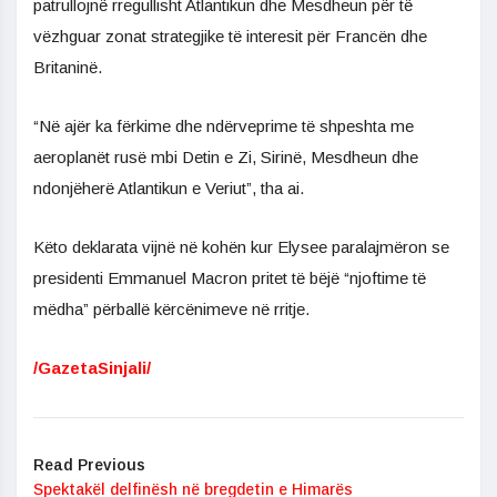
patrullojnë rregullisht Atlantikun dhe Mesdheun për të
vëzhguar zonat strategjike të interesit për Francën dhe
Britaninë.
“Në ajër ka fërkime dhe ndërveprime të shpeshta me
aeroplanët rusë mbi Detin e Zi, Sirinë, Mesdheun dhe
ndonjëherë Atlantikun e Veriut”, tha ai.
Këto deklarata vijnë në kohën kur Elysee paralajmëron se
presidenti Emmanuel Macron pritet të bëjë “njoftime të
mëdha” përballë kërcënimeve në rritje.
/GazetaSinjali/
Read Previous
Spektakël delfinësh në bregdetin e Himarës