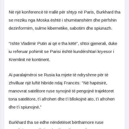
Në një konferencë të rrallë për shtyp në Paris, Burkhard tha
se rreziku nga Moska është i shumëanshëm dhe përfshin
dezinformim, sulme kibernetike, sabotim dhe spiunazh.
“Ishte Vladimir Putin ai që e tha këtë”, shtoi gjenerali, duke
iu referuar pohimit se Parisi është kundërshtari kryesor i
Kremlinit në kontinent.
Ai paralajmëroi se Rusia ka mjete të ndryshme për të
zhvilluar një luftë hibride ndaj Francës: “Në hapësirë,
manovrat satelitore ruse synojnë të pengojnë trajektoret
tona satelitore, t’i afrohen dhe t’i bllokojnë ato, t’i afrohen
dhe t’i spiunojnë.”
Burkhard tha se edhe nëndetëset bërthamore ruse