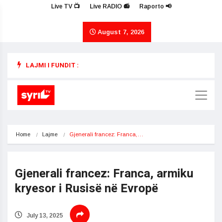
Live TV 📺
Live RADIO 📻
Raporto 📢
August 7, 2026
LAJMI I FUNDIT :
Home
Lajme
Gjenerali francez: Franca,…
Gjenerali francez: Franca, armiku
kryesor i Rusisë në Evropë
July 13, 2025