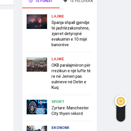
TË FUNDIT
TË PELQYERA
LAJME
Spanja shpall gjendje
të jashtëzakonshme,
zjarret detyrojnë
evakuimin e 10 mijë
banorëve
LAJME
OKB paralajmëron për
rrezikun e një lufte të
re në Jemen pas
sulmeve në Detin e
Kuq
SPORT
Zyrtare: Manchester
City thyen rekord
EKONOMI