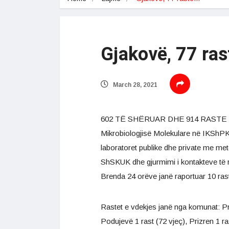
Gjakovë, 77 ras
March 28, 2021
602 TË SHËRUAR DHE 914 RASTE ME C
Mikrobiologjisë Molekulare në IKShP
laboratoret publike dhe private me met
ShSKUK dhe gjurmimi i kontakteve të ras
Brenda 24 orëve janë raportuar 10 ra
Rastet e vdekjes janë nga komunat: Pris
Podujevë 1 rast (72 vjeç), Prizren 1 ras