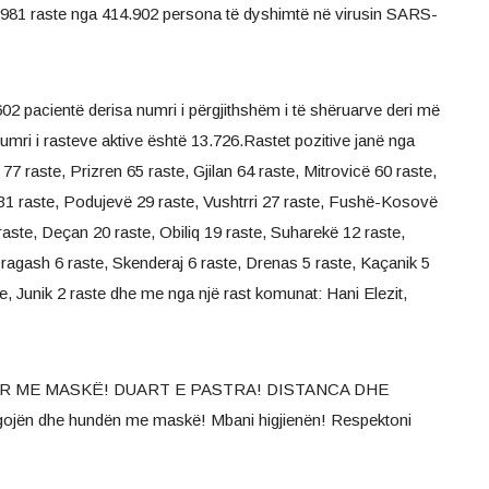
87.981 raste nga 414.902 persona të dyshimtë në virusin SARS-
602 pacientë derisa numri i përgjithshëm i të shëruarve deri më
numri i rasteve aktive është 13.726.Rastet pozitive janë nga
7 raste, Prizren 65 raste, Gjilan 64 raste, Mitrovicë 60 raste,
ë 31 raste, Podujevë 29 raste, Vushtrri 27 raste, Fushë-Kosovë
raste, Deçan 20 raste, Obiliq 19 raste, Suharekë 12 raste,
ragash 6 raste, Skenderaj 6 raste, Drenas 5 raste, Kaçanik 5
ste, Junik 2 raste dhe me nga një rast komunat: Hani Elezit,
UAR ME MASKË! DUART E PASTRA! DISTANCA DHE
n dhe hundën me maskë! Mbani higjienën! Respektoni