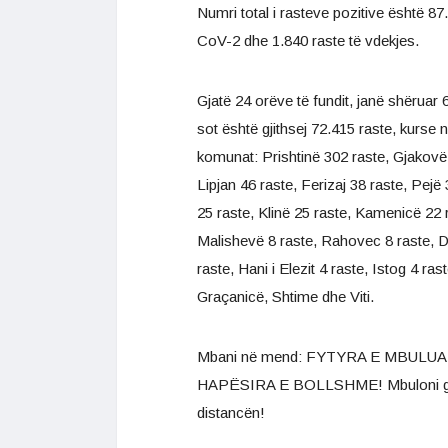
Numri total i rasteve pozitive është 
CoV-2 dhe 1.840 raste të vdekjes.
Gjatë 24 orëve të fundit, janë shëruar 
sot është gjithsej 72.415 raste, kurse 
komunat: Prishtinë 302 raste, Gjakovë 7
Lipjan 46 raste, Ferizaj 38 raste, Pej
25 raste, Klinë 25 raste, Kamenicë 22 
Malishevë 8 raste, Rahovec 8 raste, D
raste, Hani i Elezit 4 raste, Istog 4 ra
Graçanicë, Shtime dhe Viti.
Mbani në mend: FYTYRA E MBUL
HAPËSIRA E BOLLSHME! Mbuloni gojë
distancën!