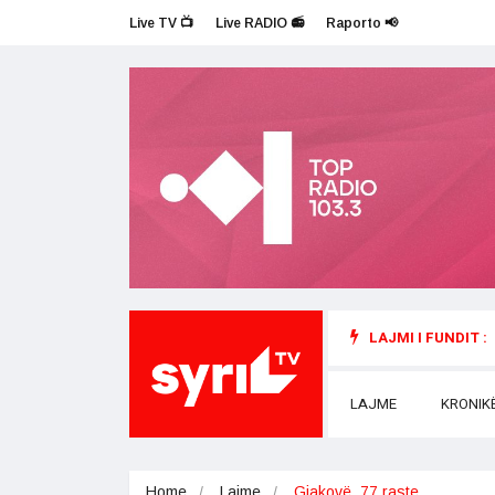
Live TV 📺
Live RADIO 📻
Raporto 📢
LAJMI I FUNDIT :
LAJME
KRONIK
Home
Lajme
Gjakovë, 77 raste…