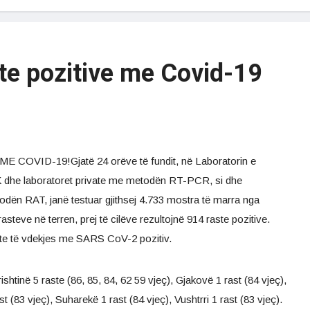
te pozitive me Covid-19
OVID-19!Gjatë 24 orëve të fundit, në Laboratorin e
K dhe laboratoret private me metodën RT-PCR, si dhe
odën RAT, janë testuar gjithsej 4.733 mostra të marra nga
teve në terren, prej të cilëve rezultojnë 914 raste pozitive.
ste të vdekjes me SARS CoV-2 pozitiv.
htinë 5 raste (86, 85, 84, 62 59 vjeç), Gjakovë 1 rast (84 vjeç),
t (83 vjeç), Suharekë 1 rast (84 vjeç), Vushtrri 1 rast (83 vjeç).