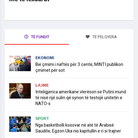
TË FUNDIT
TË PELQYERA
EKONOMI
Bie çmimi i naftës për 3 centë, MINTI publikon
çmimet për sot
LAJME
​Inteligjenca amerikane vlerëson se Putini mund
të nisë një sulm që synon të testojë unitetin e
NATO-s
SPORT
​Nga basketbolli kosovar në atë të Arabisë
Saudite, Egzon Uka nis kapitullin e ri si trajner