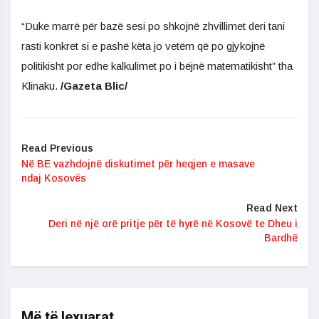
“Duke marrë për bazë sesi po shkojnë zhvillimet deri tani
rasti konkret si e pashë këta jo vetëm që po gjykojnë
politikisht por edhe kalkulimet po i bëjnë matematikisht” tha
Klinaku.
/Gazeta Blic/
Read Previous
Në BE vazhdojnë diskutimet për heqjen e masave
ndaj Kosovës
Read Next
Deri në një orë pritje për të hyrë në Kosovë te Dheu i
Bardhë
Më të lexuarat