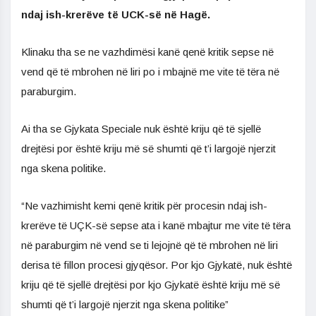
ndaj ish-krerëve të UCK-së në Hagë.
Klinaku tha se ne vazhdimësi kanë qenë kritik sepse në
vend që të mbrohen në liri po i mbajnë me vite të tëra në
paraburgim.
Ai tha se Gjykata Speciale nuk është kriju që të sjellë
drejtësi por është kriju më së shumti që t’i largojë njerzit
nga skena politike.
“Ne vazhimisht kemi qenë kritik për procesin ndaj ish-
krerëve të UÇK-së sepse ata i kanë mbajtur me vite të tëra
në paraburgim në vend se ti lejojnë që të mbrohen në liri
derisa të fillon procesi gjyqësor. Por kjo Gjykatë, nuk është
kriju që të sjellë drejtësi por kjo Gjykatë është kriju më së
shumti që t’i largojë njerzit nga skena politike”