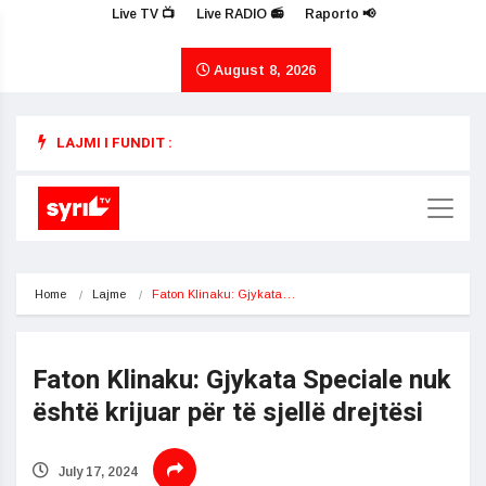
Live TV 📺
Live RADIO 📻
Raporto 📢
August 8, 2026
LAJMI I FUNDIT :
Home
Lajme
Faton Klinaku: Gjykata…
Faton Klinaku: Gjykata Speciale nuk
është krijuar për të sjellë drejtësi
July 17, 2024