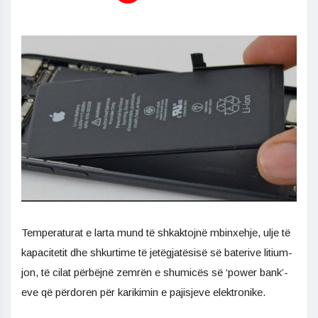
Temperaturat e larta mund të shkaktojnë mbinxehje, ulje të
kapacitetit dhe shkurtime të jetëgjatësisë së baterive litium-
jon, të cilat përbëjnë zemrën e shumicës së ‘power bank’-
eve që përdoren për karikimin e pajisjeve elektronike.