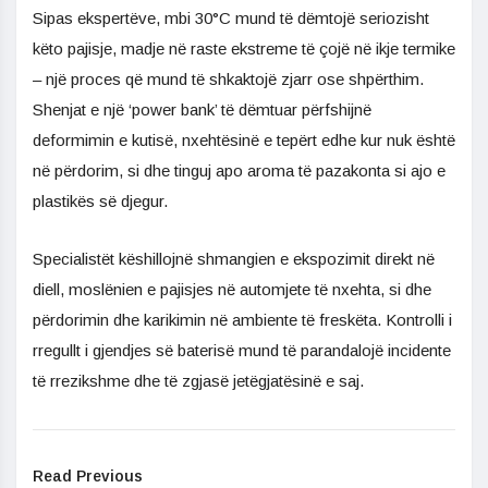
Sipas ekspertëve, mbi 30°C mund të dëmtojë seriozisht
këto pajisje, madje në raste ekstreme të çojë në ikje termike
– një proces që mund të shkaktojë zjarr ose shpërthim.
Shenjat e një ‘power bank’ të dëmtuar përfshijnë
deformimin e kutisë, nxehtësinë e tepërt edhe kur nuk është
në përdorim, si dhe tinguj apo aroma të pazakonta si ajo e
plastikës së djegur.
Specialistët këshillojnë shmangien e ekspozimit direkt në
diell, moslënien e pajisjes në automjete të nxehta, si dhe
përdorimin dhe karikimin në ambiente të freskëta. Kontrolli i
rregullt i gjendjes së baterisë mund të parandalojë incidente
të rrezikshme dhe të zgjasë jetëgjatësinë e saj.
Read Previous