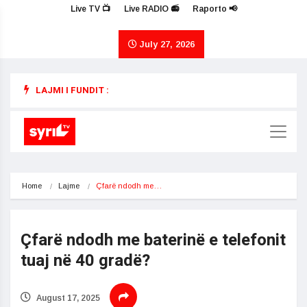
Live TV 📺
Live RADIO 📻
Raporto 📢
July 27, 2026
LAJMI I FUNDIT :
Home
Lajme
Çfarë ndodh me…
Çfarë ndodh me baterinë e telefonit
tuaj në 40 gradë?
August 17, 2025