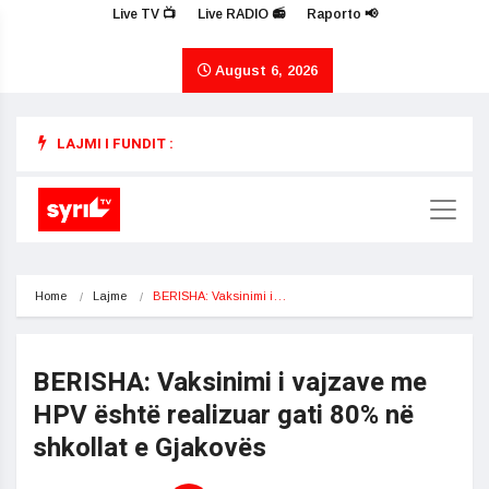
Live TV 📺
Live RADIO 📻
Raporto 📢
August 6, 2026
LAJMI I FUNDIT :
Home
Lajme
BERISHA: Vaksinimi i…
BERISHA: Vaksinimi i vajzave me
HPV është realizuar gati 80% në
shkollat e Gjakovës