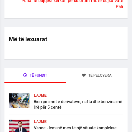
Puna në bujqësi kërkon përkushtim thotë bujku Vatë
Pali
Më të lexuarat
TË FUNDIT
TË PELQYERA
LAJME
Bien çmimet e derivateve, nafta dhe benzina më
lirë për 5 centë
LAJME
Vance: Jemi në mes të një situate komplekse