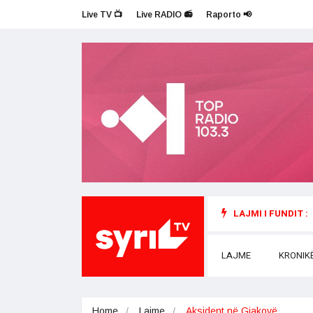
Live TV 📺
Live RADIO 📻
Raporto 📢
LAJMI I FUNDIT :
LAJME
KRONIK
Home
Lajme
Aksident në Gjakovë…