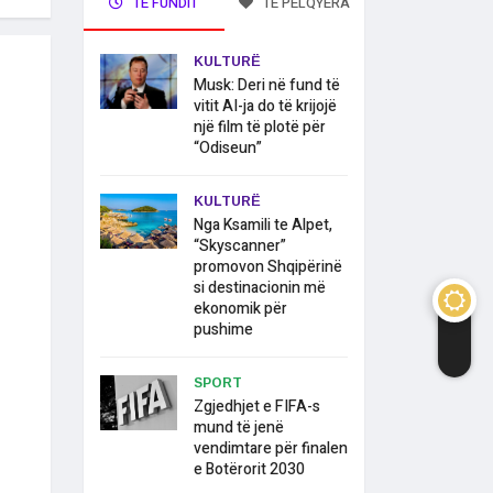
TË FUNDIT
TË PELQYERA
KULTURË
Musk: Deri në fund të
vitit AI-ja do të krijojë
një film të plotë për
“Odiseun”
KULTURË
Nga Ksamili te Alpet,
“Skyscanner”
promovon Shqipërinë
si destinacionin më
ekonomik për
pushime
SPORT
Zgjedhjet e FIFA-s
mund të jenë
vendimtare për finalen
e Botërorit 2030