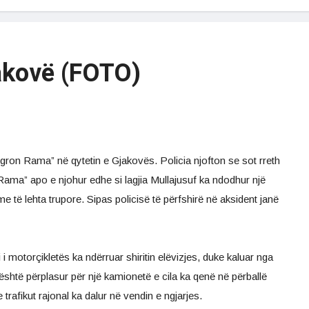
akovë (FOTO)
gron Rama” në qytetin e Gjakovës. Policia njofton se sot rreth
ama” apo e njohur edhe si lagjia Mullajusuf ka ndodhur një
 të lehta trupore. Sipas policisë të përfshirë në aksident janë
i i motorçikletës ka ndërruar shiritin elëvizjes, duke kaluar nga
 është përplasur për një kamionetë e cila ka qenë në përballë
trafikut rajonal ka dalur në vendin e ngjarjes.