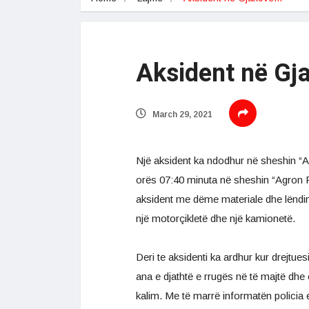
Aksident në Gj
March 29, 2021
Një aksident ka ndodhur në sheshin “A
orës 07:40 minuta në sheshin “Agron R
aksident me dëme materiale dhe lëndime
një motorçikletë dhe një kamionetë.
Deri te aksidenti ka ardhur kur drejtues
ana e djathtë e rrugës në të majtë dhe
kalim. Me të marrë informatën policia e 