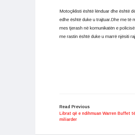
Motoçiklisti është lënduar dhe është dë
edhe është duke u trajtuar.Dhe me të ma
mes tjerash në komunikatën e policisë
me rastin është duke u marrë njësiti r
Read Previous
Librat që e ndihmuan Warren Buffet t
miliarder