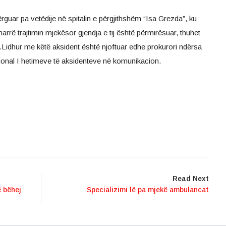
rguar pa vetëdije në spitalin e përgjithshëm “Isa Grezda”, ku
rrë trajtimin mjekësor gjendja e tij është përmirësuar, thuhet
.Lidhur me këtë aksident është njoftuar edhe prokurori ndërsa
ajonal I hetimeve të aksidenteve në komunikacion.
Read Next
ë bëhej
Specializimi lë pa mjekë ambulancat