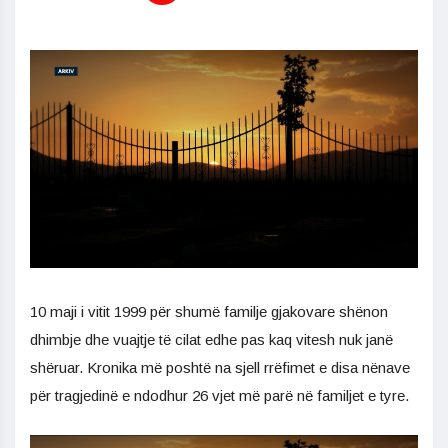
10 maji i vitit 1999 për shumë familje gjakovare shënon
dhimbje dhe vuajtje të cilat edhe pas kaq vitesh nuk janë
shëruar. Kronika më poshtë na sjell rrëfimet e disa nënave
për tragjedinë e ndodhur 26 vjet më parë në familjet e tyre.