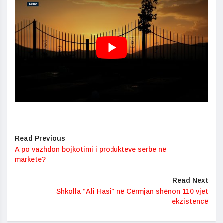
Read Previous
A po vazhdon bojkotimi i produkteve serbe në
markete?
Read Next
Shkolla “Ali Hasi” në Cërmjan shënon 110 vjet
ekzistencë