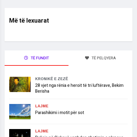
Më të lexuarat
TË FUNDIT
TË PELQYERA
KRONIKË E ZEZË
​28 vjet nga rënia e heroit të tri luftërave, Bekim
Berisha
LAJME
Parashikimi i motit për sot
LAJME