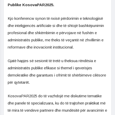
Publike KosovaPAR2025.
Kjo konferencw synon të nxisë përdorimin e teknologjisë
dhe inteligjencës artificiale si dhe të shtojë bashkëpunimin
profesional dhe shkëmbimin e përvojave në fushën e
administratës publike, me theks të veçantë në zhvillimin e
reformave dhe inovacionit institucional.
Gjatë hapjes së sesionit të tretë u theksua rëndësia e
administratës publike efikase si themel i qeverisjes
demokratike dhe garantues i ofrimit të shërbimeve cilësore
për qytetarët.
KosovaPAR2025 do të vazhdojë me diskutime tematike
dhe panele të specializuara, ku do të trajtohen praktikat më
të mira të vendeve partnere dhe mundësitë për avancimin e