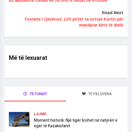
83 aksidente trafiku në 24 orët e fundit në Kosovë
Read Next
Formimi i Qeverisë, LVV pritet ta votojë Kurtin për
mandatar këtë të dielë
Më të lexuarat
TË FUNDIT
TË PELQYERA
LAJME
Moment historik: Një tigër lirohet në natyrën e
egër të Kazakistanit