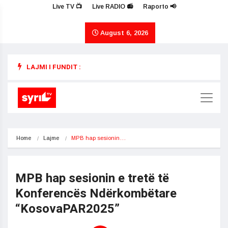
Live TV 📺
Live RADIO 📻
Raporto 📢
August 6, 2026
LAJMI I FUNDIT :
Home
Lajme
​MPB hap sesionin…
​MPB hap sesionin e tretë të
Konferencës Ndërkombëtare
“KosovaPAR2025”