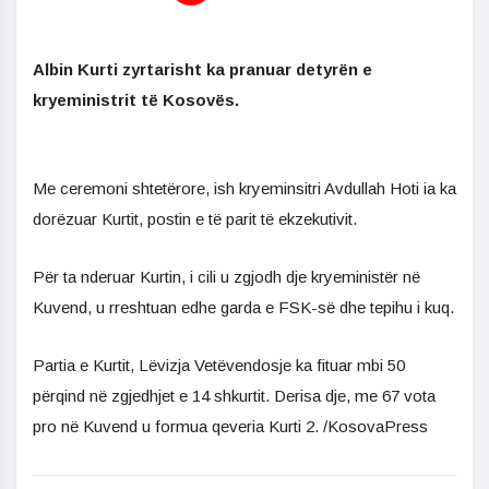
Albin Kurti zyrtarisht ka pranuar detyrën e
kryeministrit të Kosovës.
Me ceremoni shtetërore, ish kryeminsitri Avdullah Hoti ia ka
dorëzuar Kurtit, postin e të parit të ekzekutivit.
Për ta nderuar Kurtin, i cili u zgjodh dje kryeministër në
Kuvend, u rreshtuan edhe garda e FSK-së dhe tepihu i kuq.
Partia e Kurtit, Lëvizja Vetëvendosje ka fituar mbi 50
përqind në zgjedhjet e 14 shkurtit. Derisa dje, me 67 vota
pro në Kuvend u formua qeveria Kurti 2. /KosovaPress