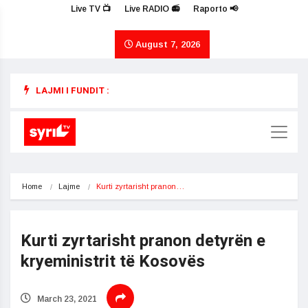
Live TV 📺
Live RADIO 📻
Raporto 📢
August 7, 2026
LAJMI I FUNDIT :
Home
Lajme
​Kurti zyrtarisht pranon…
​Kurti zyrtarisht pranon detyrën e
kryeministrit të Kosovës
March 23, 2021