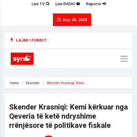
Live TV 📺
Live RADIO 📻
Raporto 📢
July 26, 2026
LAJMI I FUNDIT :
Home
Ekonomi
Skender Krasniqi: Kemi…
Skender Krasniqi: Kemi kërkuar nga
Qeveria të ketë ndryshime
rrënjësore të politikave fiskale