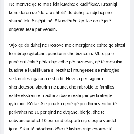
Në mënyrë që të mos ikin kuadrat e kualifikuar, Krasniqi
konsideron se “dora e shtetit” do duhej të ndjehej me
shumë tek të njëjtit, në të kundërtën kjo ikje do të jetë
shqetësuese për vendin.
“Ajo që do duhej në Kosovë me emergjencë është që shteti
të mbrojë qytetarin, punëtorin dhe biznesin. Mbrojtja e
punëtorit është përkrahje edhe për biznesin, që të mos ikin
kuadrat e kualifikuara si rezultat i mungesës së mbrojtjes
së familjes nga ana e shtetit. Nevoja për sigurim
shëndetësor, sigurim në punë, dhe mbrojtje të familjes
është ekstrem e madhe si bazë reale për përkrahej të
qytetarit. Kërkesë e jona ka qenë që prodhimi vendor të
përkrahet në 10 për qind në dyqane, blerje, dhe të
subvencionohet 10 për qind eksporti siç e bëjnë vendet
tjera. Sikur të ndodhnin këto të kishim rritje enorme të