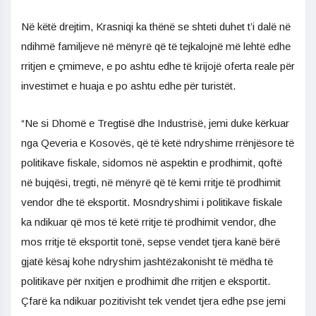
Në këtë drejtim, Krasniqi ka thënë se shteti duhet t’i dalë në
ndihmë familjeve në mënyrë që të tejkalojnë më lehtë edhe
rritjen e çmimeve, e po ashtu edhe të krijojë oferta reale për
investimet e huaja e po ashtu edhe për turistët.
“Ne si Dhomë e Tregtisë dhe Industrisë, jemi duke kërkuar
nga Qeveria e Kosovës, që të ketë ndryshime rrënjësore të
politikave fiskale, sidomos në aspektin e prodhimit, qoftë
në bujqësi, tregti, në mënyrë që të kemi rritje të prodhimit
vendor dhe të eksportit. Mosndryshimi i politikave fiskale
ka ndikuar që mos të ketë rritje të prodhimit vendor, dhe
mos rritje të eksportit tonë, sepse vendet tjera kanë bërë
gjatë kësaj kohe ndryshim jashtëzakonisht të mëdha të
politikave për nxitjen e prodhimit dhe rritjen e eksportit.
Çfarë ka ndikuar pozitivisht tek vendet tjera edhe pse jemi