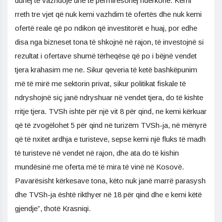
duhej të vazhdojë dhe të përmirësohej ndërkohë. Kemi
rreth tre vjet që nuk kemi vazhdim të ofertës dhe nuk kemi
ofertë reale që po ndikon që investitorët e huaj, por edhe
disa nga bizneset tona të shkojnë në rajon, të investojnë si
rezultat i ofertave shumë tërheqëse që po i bëjnë vendet
tjera krahasim me ne. Sikur qeveria të ketë bashkëpunim
më të mirë me sektorin privat, sikur politikat fiskale të
ndryshojnë siç janë ndryshuar në vendet tjera, do të kishte
rritje tjera. TVSh ishte për një vit 8 për qind, ne kemi kërkuar
që të zvogëlohet 5 për qind në turizëm TVSh-ja, në mënyrë
që të nxitet ardhja e turisteve, sepse kemi një fluks të madh
të turisteve në vendet në rajon, dhe ata do të kishin
mundësinë me oferta më të mira të vinë në Kosovë.
Pavarësisht kërkesave tona, këto nuk janë marrë parasysh
dhe TVSh-ja është rikthyer në 18 për qind dhe e kemi këtë
gjendje”, thotë Krasniqi.