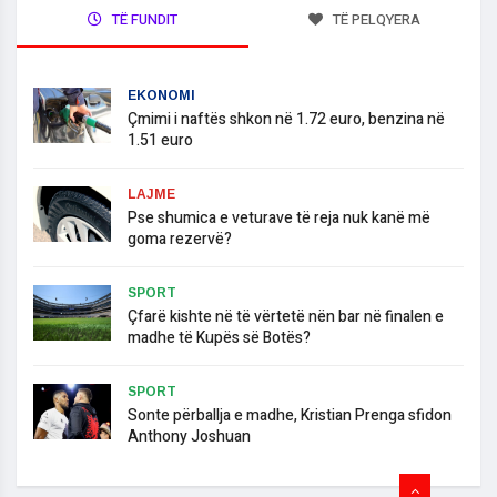
TË FUNDIT
TË PELQYERA
EKONOMI
Çmimi i naftës shkon në 1.72 euro, benzina në
1.51 euro
LAJME
Pse shumica e veturave të reja nuk kanë më
goma rezervë?
SPORT
Çfarë kishte në të vërtetë nën bar në finalen e
madhe të Kupës së Botës?
SPORT
Sonte përballja e madhe, Kristian Prenga sfidon
Anthony Joshuan