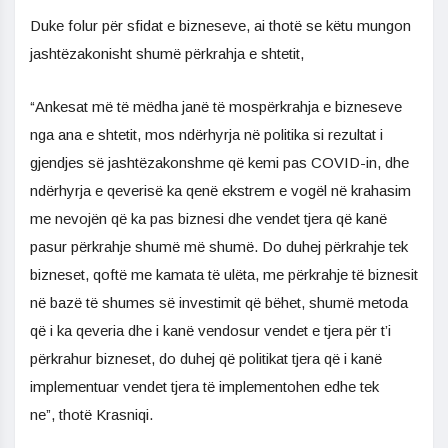
Duke folur për sfidat e bizneseve, ai thotë se këtu mungon
jashtëzakonisht shumë përkrahja e shtetit,
“Ankesat më të mëdha janë të mospërkrahja e bizneseve
nga ana e shtetit, mos ndërhyrja në politika si rezultat i
gjendjes së jashtëzakonshme që kemi pas COVID-in, dhe
ndërhyrja e qeverisë ka qenë ekstrem e vogël në krahasim
me nevojën që ka pas biznesi dhe vendet tjera që kanë
pasur përkrahje shumë më shumë. Do duhej përkrahje tek
bizneset, qoftë me kamata të ulëta, me përkrahje të biznesit
në bazë të shumes së investimit që bëhet, shumë metoda
që i ka qeveria dhe i kanë vendosur vendet e tjera për t’i
përkrahur bizneset, do duhej që politikat tjera që i kanë
implementuar vendet tjera të implementohen edhe tek
ne”, thotë Krasniqi.