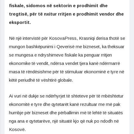
fiskale, sidomos në sektorin e prodhimit dhe
tregtisë, për të nxitur rritjen e prodhimit vendor dhe
eksportit.
Në një intervistë për KosovaPress, Krasniqi derisa thotë se
mungon bashkëpunimi i Qeverisë me bizneset, ka theksuar
se mungesa e ndryshimeve fiskale ka penguar rritjen
ekonomike të vendit, ndërsa vendet tjera kanë ndërmarrë
masa të rëndësishme për të stimuluar ekonominë e tyre në
këtë periudhë të vështirë globale.
Ai vuri në dukje se ndërhyrjet të shteteve për të mbështetur
ekonomitë e tyre dhe qytetarët kanë rezultuar me më pak
humbje për bizneset dhe përballimin më të lehtë të situatës
nga ana e qytetarëve, një situatë kjo që nuk po ndodh në
Kosovë.