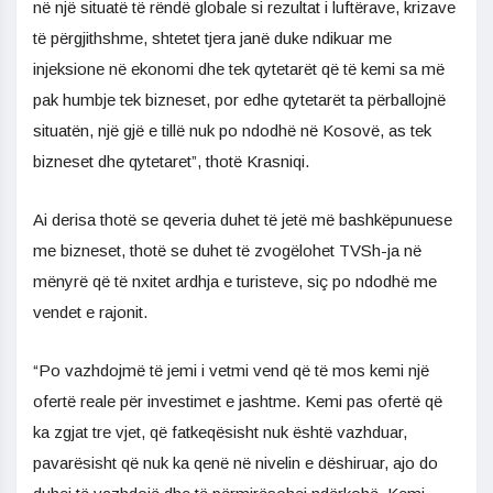
në një situatë të rëndë globale si rezultat i luftërave, krizave
të përgjithshme, shtetet tjera janë duke ndikuar me
injeksione në ekonomi dhe tek qytetarët që të kemi sa më
pak humbje tek bizneset, por edhe qytetarët ta përballojnë
situatën, një gjë e tillë nuk po ndodhë në Kosovë, as tek
bizneset dhe qytetaret”, thotë Krasniqi.
Ai derisa thotë se qeveria duhet të jetë më bashkëpunuese
me bizneset, thotë se duhet të zvogëlohet TVSh-ja në
mënyrë që të nxitet ardhja e turisteve, siç po ndodhë me
vendet e rajonit.
“Po vazhdojmë të jemi i vetmi vend që të mos kemi një
ofertë reale për investimet e jashtme. Kemi pas ofertë që
ka zgjat tre vjet, që fatkeqësisht nuk është vazhduar,
pavarësisht që nuk ka qenë në nivelin e dëshiruar, ajo do