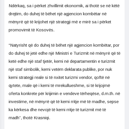
Ndërkaq, sa i përket zhvillimit ekonomik, ai thotë se në këtë
drejtim, do duhej të bëhet një agjencion kombëtar në
mënyrë që të krijohet një strategji më e mirë sa i përket
promovimit të Kosovës.
“Natyrisht që do duhej të bëhet një agjencion kombëtar, por
do duhej të jetë edhe një Ministri e Turizmit në mënyrë që të
ketë edhe një staf tjetër, kemi në departamentin e turizmit
një staf simbolik, kemi vetëm deklarata publike, por nuk
kemi strategji reale si të nxitet turizmi vendor, qoftë në
qytete, male që i kemi të mrekullueshme, si të krijojmë
oferta konkrete për krijimin e vendeve tërheqëse, d.m.th. në
investime, në mënyrë që të kemi rritje më të madhe, sepse
ka kërkesa dhe nevojë të kemi rritje të turizmit më të
madh”, thotë Krasniqi.