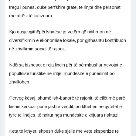
tregu i punës, duke përfshirë gratë, të rinjtë dhe personat
me aftësi të kufizuara.
Kjo qasje gjithëpërfshirëse jo vetëm që ndihmon në
diversifikimin e ekonomisë lokale, por gjithashtu kontribuon
në zhvillimin social të rajonit.
Ndërsa bizneset e reja lindin për të përmbushur nevojat e
popullsisë turistike në rritje, mundësitë e punësimit po
zhvillohen.
Përveç kësaj, shumë ish-banorë të rajonit, të cilët më parë
kishin kërkuar punë jashtë vendit, po kthehen në qytetet e
tyre të lindjes, të nxitur nga mundësitë e krijuara rishtazi.
Këta të kthyer, shpesh duke sjellë me vete ekspertizë të