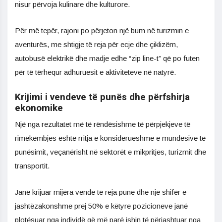
nisur përvoja kulinare dhe kulturore.
Për më tepër, rajoni po përjeton një bum në turizmin e
aventurës, me shtigje të reja për ecje dhe çiklizëm,
autobusë elektrikë dhe madje edhe “zip line-t” që po futen
për të tërhequr adhuruesit e aktiviteteve në natyrë.
Krijimi i vendeve të punës dhe përfshirja
ekonomike
Një nga rezultatet më të rëndësishme të përpjekjeve të
rimëkëmbjes është rritja e konsiderueshme e mundësive të
punësimit, veçanërisht në sektorët e mikpritjes, turizmit dhe
transportit.
Janë krijuar mijëra vende të reja pune dhe një shifër e
jashtëzakonshme prej 50% e këtyre pozicioneve janë
plotësuar nga individë që më parë ishin të përjashtuar nga