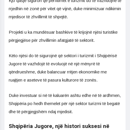
Kjo qasje siguron që përfitimet e turizmit do të vazhdojnë të
rrjedhin në zonë për vitet që vijnë, duke minimizuar ndikimin
mjedisor të zhvillimit të shpejtë.
Projekti u ka mundësuar bashkive të krijojnë njësi turistike
përgjegjëse për zhvillimin afatgjatë të sektorit.
Këto njësi do të sigurojnë që sektori i turizmit i Shqipërisë
Jugore të vazhdojë të evoluojë në një mënyrë të
qëndrueshme, duke balancuar rritjen ekonomike me
ruajtjen e aseteve të pasura kulturore të zonës.
Duke investuar si në të kaluarën ashtu edhe në të ardhmen,
Shqipëria po hedh themelet për një sektor turizmi të begatë
dhe të përgjegjshëm ndaj mjedisit.
Shqipëria Jugore, një histori suksesi në