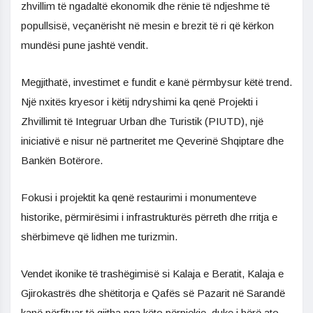
zhvillim të ngadaltë ekonomik dhe rënie të ndjeshme të
popullsisë, veçanërisht në mesin e brezit të ri që kërkon
mundësi pune jashtë vendit.
Megjithatë, investimet e fundit e kanë përmbysur këtë trend.
Një nxitës kryesor i këtij ndryshimi ka qenë Projekti i
Zhvillimit të Integruar Urban dhe Turistik (PIUTD), një
iniciativë e nisur në partneritet me Qeverinë Shqiptare dhe
Bankën Botërore.
Fokusi i projektit ka qenë restaurimi i monumenteve
historike, përmirësimi i infrastrukturës përreth dhe rritja e
shërbimeve që lidhen me turizmin.
Vendet ikonike të trashëgimisë si Kalaja e Beratit, Kalaja e
Gjirokastrës dhe shëtitorja e Qafës së Pazarit në Sarandë
kanë përfituar të gjitha nga këto përpjekje, duke i bërë ato