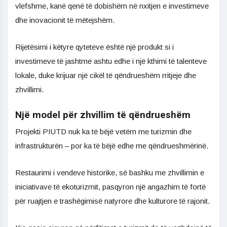
vlefshme, kanë qenë të dobishëm në nxitjen e investimeve
dhe inovacionit të mëtejshëm.
Rijetësimi i këtyre qyteteve është një produkt si i
investimeve të jashtme ashtu edhe i një kthimi të talenteve
lokale, duke krijuar një cikël të qëndrueshëm rritjeje dhe
zhvillimi.
Një model për zhvillim të qëndrueshëm
Projekti PIUTD nuk ka të bëjë vetëm me turizmin dhe
infrastrukturën – por ka të bëjë edhe me qëndrueshmërinë.
Restaurimi i vendeve historike, së bashku me zhvillimin e
iniciativave të ekoturizmit, pasqyron një angazhim të fortë
për ruajtjen e trashëgimisë natyrore dhe kulturore të rajonit.