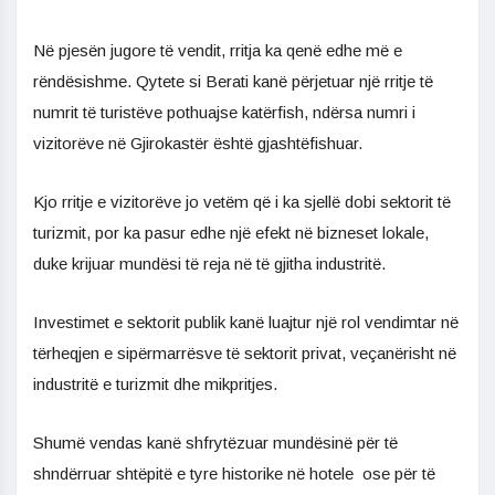
Në pjesën jugore të vendit, rritja ka qenë edhe më e
rëndësishme. Qytete si Berati kanë përjetuar një rritje të
numrit të turistëve pothuajse katërfish, ndërsa numri i
vizitorëve në Gjirokastër është gjashtëfishuar.
Kjo rritje e vizitorëve jo vetëm që i ka sjellë dobi sektorit të
turizmit, por ka pasur edhe një efekt në bizneset lokale,
duke krijuar mundësi të reja në të gjitha industritë.
Investimet e sektorit publik kanë luajtur një rol vendimtar në
tërheqjen e sipërmarrësve të sektorit privat, veçanërisht në
industritë e turizmit dhe mikpritjes.
Shumë vendas kanë shfrytëzuar mundësinë për të
shndërruar shtëpitë e tyre historike në hotele ose për të