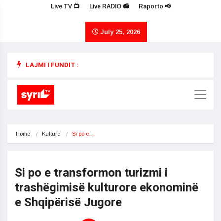
Live TV 📺
Live RADIO 📻
Raporto 📢
July 25, 2026
LAJMI I FUNDIT :
Home
Kulturë
Si po e…
Si po e transformon turizmi i
trashëgimisë kulturore ekonominë
e Shqipërisë Jugore