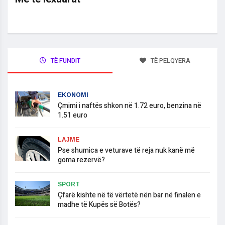
TË FUNDIT
TË PELQYERA
EKONOMI
Çmimi i naftës shkon në 1.72 euro, benzina në
1.51 euro
LAJME
Pse shumica e veturave të reja nuk kanë më
goma rezervë?
SPORT
Çfarë kishte në të vërtetë nën bar në finalen e
madhe të Kupës së Botës?