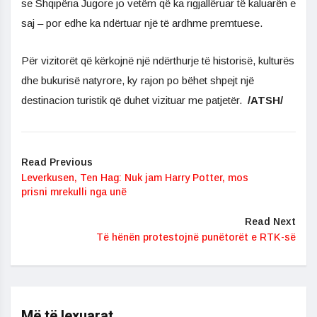
se Shqipëria Jugore jo vetëm që ka rigjallëruar të kaluarën e
saj – por edhe ka ndërtuar një të ardhme premtuese.
Për vizitorët që kërkojnë një ndërthurje të historisë, kulturës
dhe bukurisë natyrore, ky rajon po bëhet shpejt një
destinacion turistik që duhet vizituar me patjetër.
/ATSH/
Read Previous
Leverkusen, Ten Hag: Nuk jam Harry Potter, mos
prisni mrekulli nga unë
Read Next
Të hënën protestojnë punëtorët e RTK-së
Më të lexuarat