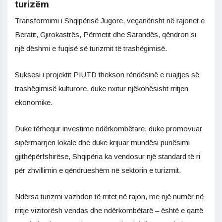
turizëm
Transformimi i Shqipërisë Jugore, veçanërisht në rajonet e
Beratit, Gjirokastrës, Përmetit dhe Sarandës, qëndron si
një dëshmi e fuqisë së turizmit të trashëgimisë.
Suksesi i projektit PIUTD thekson rëndësinë e ruajtjes së
trashëgimisë kulturore, duke nxitur njëkohësisht rritjen
ekonomike.
Duke tërhequr investime ndërkombëtare, duke promovuar
sipërmarrjen lokale dhe duke krijuar mundësi punësimi
gjithëpërfshirëse, Shqipëria ka vendosur një standard të ri
për zhvillimin e qëndrueshëm në sektorin e turizmit.
Ndërsa turizmi vazhdon të rritet në rajon, me një numër në
rritje vizitorësh vendas dhe ndërkombëtarë – është e qartë