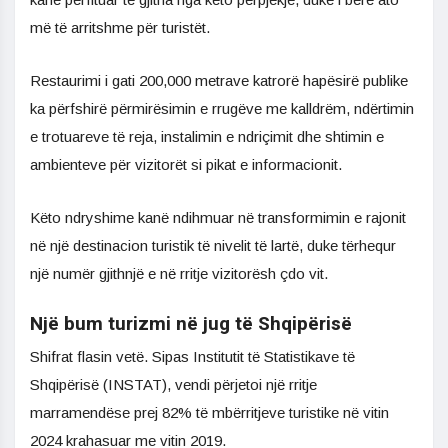
më të arritshme për turistët.
Restaurimi i gati 200,000 metrave katrorë hapësirë publike
ka përfshirë përmirësimin e rrugëve me kalldrëm, ndërtimin
e trotuareve të reja, instalimin e ndriçimit dhe shtimin e
ambienteve për vizitorët si pikat e informacionit.
Këto ndryshime kanë ndihmuar në transformimin e rajonit
në një destinacion turistik të nivelit të lartë, duke tërhequr
një numër gjithnjë e në rritje vizitorësh çdo vit.
Një bum turizmi në jug të Shqipërisë
Shifrat flasin vetë. Sipas Institutit të Statistikave të
Shqipërisë (INSTAT), vendi përjetoi një rritje
marramendëse prej 82% të mbërritjeve turistike në vitin
2024 krahasuar me vitin 2019.