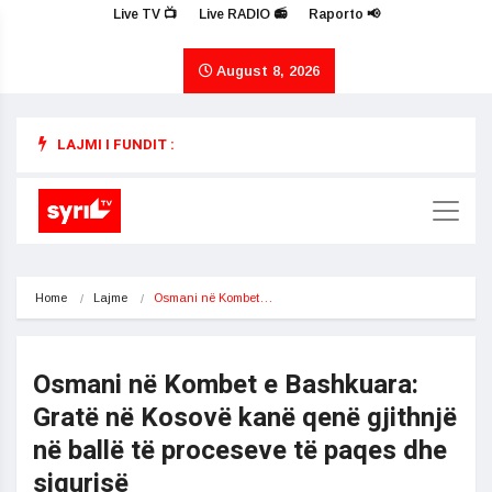
Live TV 📺
Live RADIO 📻
Raporto 📢
August 8, 2026
LAJMI I FUNDIT :
Home
Lajme
Osmani në Kombet…
Osmani në Kombet e Bashkuara:
Gratë në Kosovë kanë qenë gjithnjë
në ballë të proceseve të paqes dhe
sigurisë