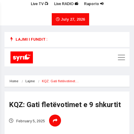
Live TV 📺
Live RADIO 📻
Raporto 📢
July 27, 2026
LAJMI I FUNDIT :
Home
Lajme
KQZ: Gati fletëvotimet…
KQZ: Gati fletëvotimet e 9 shkurtit
February 5, 2025