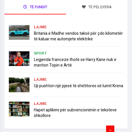
TË FUNDIT
TË PELQYERA
LAJME
Britania e Madhe vendos taksë për çdo kilometër
të kaluar me automjete elektrike
SPORT
Legjenda franceze thotë se Harry Kane nuk e
meriton Topin e Artë
LAJME
Uji pushton një pjesë të shëtitores së lumit Krena
LAJME
Hapet aplikimi për subvencionimin e teksteve
shkollore