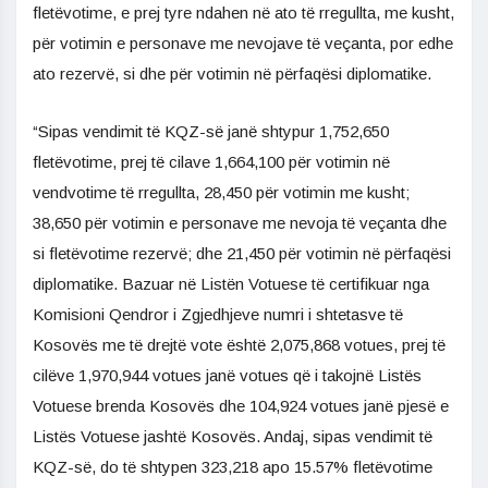
fletëvotime, e prej tyre ndahen në ato të rregullta, me kusht,
për votimin e personave me nevojave të veçanta, por edhe
ato rezervë, si dhe për votimin në përfaqësi diplomatike.
“Sipas vendimit të KQZ-së janë shtypur 1,752,650
fletëvotime, prej të cilave 1,664,100 për votimin në
vendvotime të rregullta, 28,450 për votimin me kusht;
38,650 për votimin e personave me nevoja të veçanta dhe
si fletëvotime rezervë; dhe 21,450 për votimin në përfaqësi
diplomatike. Bazuar në Listën Votuese të certifikuar nga
Komisioni Qendror i Zgjedhjeve numri i shtetasve të
Kosovës me të drejtë vote është 2,075,868 votues, prej të
cilëve 1,970,944 votues janë votues që i takojnë Listës
Votuese brenda Kosovës dhe 104,924 votues janë pjesë e
Listës Votuese jashtë Kosovës. Andaj, sipas vendimit të
KQZ-së, do të shtypen 323,218 apo 15.57% fletëvotime