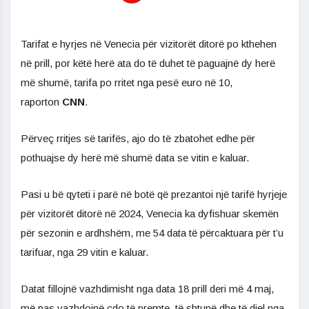
Tarifat e hyrjes në Venecia për vizitorët ditorë po kthehen
në prill, por këtë herë ata do të duhet të paguajnë dy herë
më shumë, tarifa po rritet nga pesë euro në 10,
raporton
CNN
.
Përveç rritjes së tarifës, ajo do të zbatohet edhe për
pothuajse dy herë më shumë data se vitin e kaluar.
Pasi u bë qyteti i parë në botë që prezantoi një tarifë hyrjeje
për vizitorët ditorë në 2024, Venecia ka dyfishuar skemën
për sezonin e ardhshëm, me 54 data të përcaktuara për t’u
tarifuar, nga 29 vitin e kaluar.
Datat fillojnë vazhdimisht nga data 18 prill deri më 4 maj,
më pas vazhdojnë çdo të premte, të shtunë dhe të diel nga