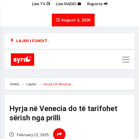
Live TV 📺
Live RADIO 📻
Raporto 📢
August 3, 2026
LAJMI I FUNDIT :
Home
Lajme
Hyrja në Venecia…
Hyrja në Venecia do të tarifohet
sërish nga prilli
February 12, 2025