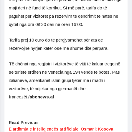
maji deri në fund të korrikut. Si më parë, tarifa do të
paguhet për vizitorët pa rezervim të qëndrimit të natës në
qytet nga ora 08:30 deri në orën 16:00.
Tarifa prej 10 euro do të përgjysmohet për ata që
rezervojnë hyrjen katër ose më shumë ditë përpara.
Të dhënat nga regjistri i vizitorëve të vitit të kaluar tregojnë
se turistë erdhën në Venecia nga 194 vende të botës. Pas
italianëve, amerikanët ishin grupi tjetër më i madh i
vizitorëve, të ndjekur nga gjermanët dhe
francezët.
/abcnews.al
Read Previous
E ardhmja e inteligjencës artificiale, Osmani: Kosova