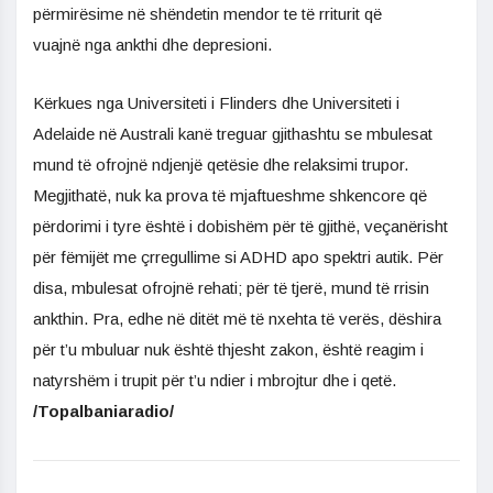
përmirësime në shëndetin mendor te të rriturit që
vuajnë nga ankthi dhe depresioni.
Kërkues nga Universiteti i Flinders dhe Universiteti i
Adelaide në Australi kanë treguar gjithashtu se mbulesat
mund të ofrojnë ndjenjë qetësie dhe relaksimi trupor.
Megjithatë, nuk ka prova të mjaftueshme shkencore që
përdorimi i tyre është i dobishëm për të gjithë, veçanërisht
për fëmijët me çrregullime si ADHD apo spektri autik. Për
disa, mbulesat ofrojnë rehati; për të tjerë, mund të rrisin
ankthin. Pra, edhe në ditët më të nxehta të verës, dëshira
për t’u mbuluar nuk është thjesht zakon, është reagim i
natyrshëm i trupit për t’u ndier i mbrojtur dhe i qetë.
/Topalbaniaradio/