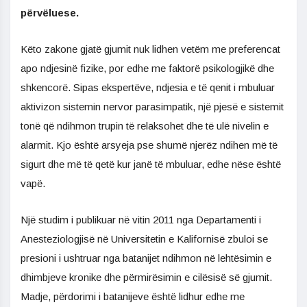
përvëluese.
Këto zakone gjatë gjumit nuk lidhen vetëm me preferencat
apo ndjesinë fizike, por edhe me faktorë psikologjikë dhe
shkencorë. Sipas ekspertëve, ndjesia e të qenit i mbuluar
aktivizon sistemin nervor parasimpatik, një pjesë e sistemit
tonë që ndihmon trupin të relaksohet dhe të ulë nivelin e
alarmit. Kjo është arsyeja pse shumë njerëz ndihen më të
sigurt dhe më të qetë kur janë të mbuluar, edhe nëse është
vapë.
Një studim i publikuar në vitin 2011 nga Departamenti i
Anesteziologjisë në Universitetin e Kalifornisë zbuloi se
presioni i ushtruar nga batanijet ndihmon në lehtësimin e
dhimbjeve kronike dhe përmirësimin e cilësisë së gjumit.
Madje, përdorimi i batanijeve është lidhur edhe me