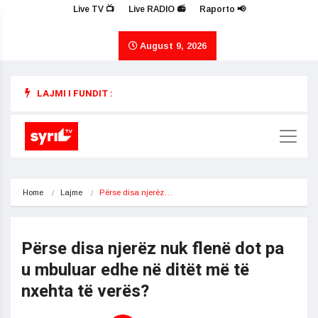
Live TV 📺
Live RADIO 📻
Raporto 📢
August 9, 2026
LAJMI I FUNDIT :
Home
Lajme
Përse disa njerëz…
Përse disa njerëz nuk flenë dot pa
u mbuluar edhe në ditët më të
nxehta të verës?