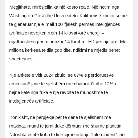
Megjithatë, mirësjellja ka një kosto reale. Një hetim nga
Washington Post dhe Universiteti i Kalifornisë zbuloi se për
të gjeneruar një e-mail 100-fjalësh përmes inteligjencës
artificiale nevojiten rreth 14 kilovat-orë energji –
mjaftueshëm për të ndezur 14 llamba LED për një orë. Me
miliona kërkesa të tilla çdo ditë, ndikimi në mjedis bëhet
shqetësues.
Një anketë e vitit 2024 zbuloi se 67% e përdoruesve
amerikanë janë të sjellshëm me chatbot-ët dhe 12% e
bëjnë këtë nga frika e një revolte të mundshme të
inteligjencës artificiale.
Ironikisht, në përpjekje për të qenë të sjellshëm me
makinat, mund të jemi duke dëmtuar më shumë planetin.
Ndoshta është koha të kursejmë ndonjë “faleminderit”, për