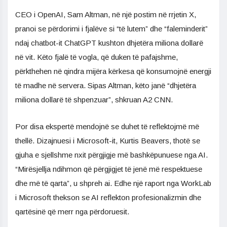
CEO i OpenAI, Sam Altman, në një postim në rrjetin X,
pranoi se përdorimi i fjalëve si “të lutem” dhe “faleminderit”
ndaj chatbot-it ChatGPT kushton dhjetëra miliona dollarë
në vit. Këto fjalë të vogla, që duken të pafajshme,
përkthehen në qindra mijëra kërkesa që konsumojnë energji
të madhe në servera. Sipas Altman, këto janë “dhjetëra
miliona dollarë të shpenzuar”, shkruan A2 CNN.
Por disa ekspertë mendojnë se duhet të reflektojmë më
thellë. Dizajnuesi i Microsoft-it, Kurtis Beavers, thotë se
gjuha e sjellshme nxit përgjigje më bashkëpunuese nga AI.
“Mirësjellja ndihmon që përgjigjet të jenë më respektuese
dhe më të qarta”, u shpreh ai. Edhe një raport nga WorkLab
i Microsoft thekson se AI reflekton profesionalizmin dhe
qartësinë që merr nga përdoruesit.