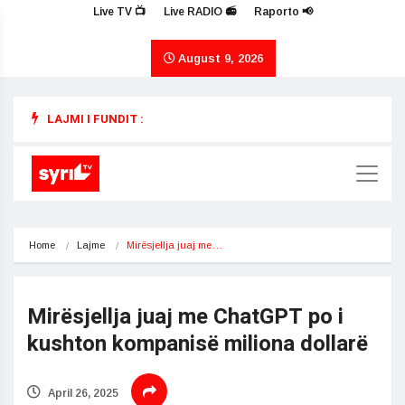
Live TV 📺
Live RADIO 📻
Raporto 📢
August 9, 2026
LAJMI I FUNDIT :
Home
Lajme
Mirësjellja juaj me…
Mirësjellja juaj me ChatGPT po i
kushton kompanisë miliona dollarë
April 26, 2025