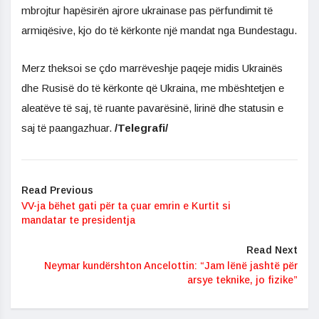
mbrojtur hapësirën ajrore ukrainase pas përfundimit të
armiqësive, kjo do të kërkonte një mandat nga Bundestagu.
Merz theksoi se çdo marrëveshje paqeje midis Ukrainës
dhe Rusisë do të kërkonte që Ukraina, me mbështetjen e
aleatëve të saj, të ruante pavarësinë, lirinë dhe statusin e
saj të paangazhuar.
/Telegrafi/
Read Previous
VV-ja bëhet gati për ta çuar emrin e Kurtit si
mandatar te presidentja
Read Next
Neymar kundërshton Ancelottin: “Jam lënë jashtë për
arsye teknike, jo fizike”