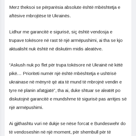
Merz theksoi se përparësia absolute është mbështetja e
aftësive mbrojtëse të Ukrainës.
Lidhur me garancitë e sigurisë, siç është vendosja e
trupave tokësore në rast të një armëpushimi, ai tha se kjo
aktualisht nuk është në diskutim midis aleatëve.
“Askush nuk po flet për trupa tokësore në Ukrainë në këtë
pikë… Prioriteti numër një është mbështetja e ushtrisë
ukrainase në mënyrë që ata të mund të mbrojnë vendin e
tyre në planin afatgjatë”, tha ai, duke shtuar se aleatët po
diskutojnë garancitë e mundshme të sigurisë pas arritjes së
një armëpushimi.
Ai gjithashtu vuri në dukje se nëse forcat e Bundeswehr do
të vendoseshin në një moment, për shembull për të