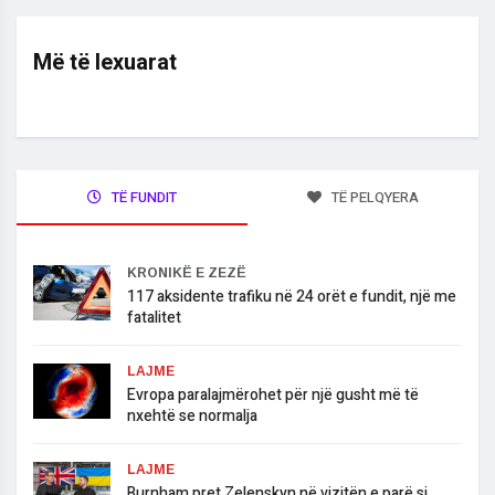
Më të lexuarat
TË FUNDIT
TË PELQYERA
KRONIKË E ZEZË
117 aksidente trafiku në 24 orët e fundit, një me
fatalitet
LAJME
Evropa paralajmërohet për një gusht më të
nxehtë se normalja
LAJME
Burnham pret Zelenskyn në vizitën e parë si