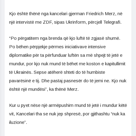
Kjo është thënë nga kancelari gjerman Friedrich Merz, në
një intervistë me ZDF, sipas Ukrinform, përcjell Telegrafi.
“Po përgatitem nga brenda që kjo luftë të zgjasë shumë.
Po bëhen përpjekje përmes iniciativave intensive
diplomatike për ta përfunduar luftën sa më shpejt të jetë e
mundur, por kjo nuk mund të bëhet me koston e kapitullimit
të Ukrainës. Sepse atëherë shteti do të humbiste
pavarësinë e tij. Dhe pastaj pasnesër do të jemi ne. Kjo nuk
është një mundësi”, ka thënë Merz.
Kur u pyet nëse një armëpushim mund të jetë i mundur këtë
vit, Kancelari tha se nuk jep shpresë, por gjithashtu “nuk ka
iluzione”.