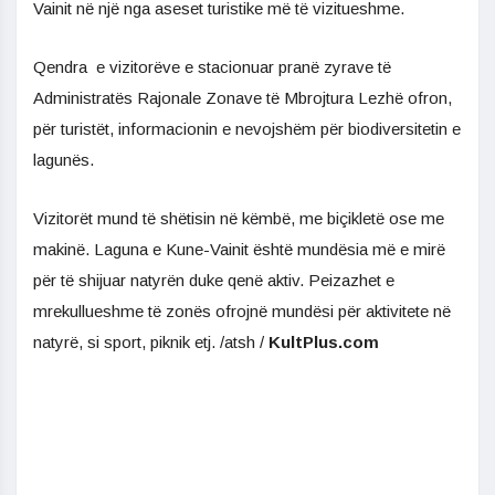
Vainit në një nga aseset turistike më të vizitueshme.
Qendra e vizitorëve e stacionuar pranë zyrave të
Administratës Rajonale Zonave të Mbrojtura Lezhë ofron,
për turistët, informacionin e nevojshëm për biodiversitetin e
lagunës.
Vizitorët mund të shëtisin në këmbë, me biçikletë ose me
makinë. Laguna e Kune-Vainit është mundësia më e mirë
për të shijuar natyrën duke qenë aktiv. Peizazhet e
mrekullueshme të zonës ofrojnë mundësi për aktivitete në
natyrë, si sport, piknik etj. /atsh /
KultPlus.com