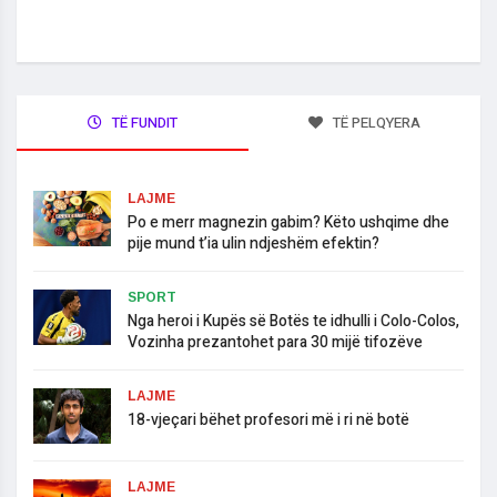
TË FUNDIT
TË PELQYERA
LAJME
Po e merr magnezin gabim? Këto ushqime dhe
pije mund t’ia ulin ndjeshëm efektin?
SPORT
Nga heroi i Kupës së Botës te idhulli i Colo-Colos,
Vozinha prezantohet para 30 mijë tifozëve
LAJME
18-vjeçari bëhet profesori më i ri në botë
LAJME