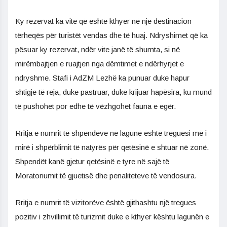
Ky rezervat ka vite që është kthyer në një destinacion
tërheqës për turistët vendas dhe të huaj. Ndryshimet që ka
pësuar ky rezervat, ndër vite janë të shumta, si në
mirëmbajtjen e ruajtjen nga dëmtimet e ndërhyrjet e
ndryshme. Stafi i AdZM Lezhë ka punuar duke hapur
shtigje të reja, duke pastruar, duke krijuar hapësira, ku mund
të pushohet por edhe të vëzhgohet fauna e egër.
Rritja e numrit të shpendëve në lagunë është treguesi më i
mirë i shpërblimit të natyrës për qetësinë e shtuar në zonë.
Shpendët kanë gjetur qetësinë e tyre në sajë të
Moratoriumit të gjuetisë dhe penaliteteve të vendosura.
Rritja e numrit të vizitorëve është gjithashtu një tregues
pozitiv i zhvillimit të turizmit duke e kthyer kështu lagunën e