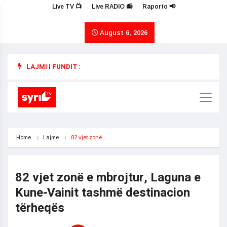
Live TV 📺
Live RADIO 📻
Raporto 📢
August 6, 2026
LAJMI I FUNDIT :
Home
Lajme
82 vjet zonë…
82 vjet zonë e mbrojtur, Laguna e
Kune-Vainit tashmë destinacion
tërheqës