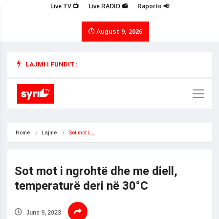
Live TV 📺
Live RADIO 📻
Raporto 📢
August 9, 2026
LAJMI I FUNDIT :
Home
Lajme
Sot mot i…
Sot mot i ngrohtë dhe me diell,
temperaturë deri në 30°C
June 9, 2023