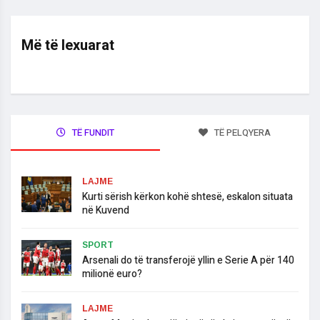
Më të lexuarat
TË FUNDIT
TË PELQYERA
LAJME
​Kurti sërish kërkon kohë shtesë, eskalon situata
në Kuvend
SPORT
Arsenali do të transferojë yllin e Serie A për 140
milionë euro?
LAJME