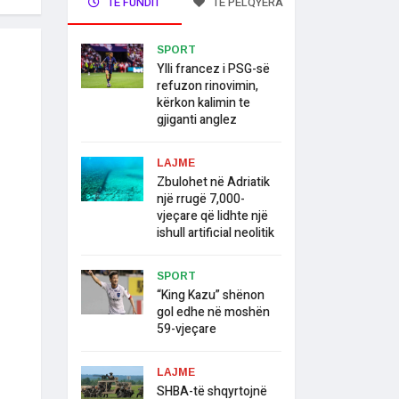
TË FUNDIT
TË PELQYERA
SPORT
Ylli francez i PSG-së
refuzon rinovimin,
kërkon kalimin te
gjiganti anglez
LAJME
Zbulohet në Adriatik
një rrugë 7,000-
vjeçare që lidhte një
ishull artificial neolitik
SPORT
“King Kazu” shënon
gol edhe në moshën
59-vjeçare
LAJME
SHBA-të shqyrtojnë