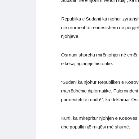
Sudanit, ne e njohim vendin tuaj”, ka t
Republika e Sudanit ka njohur zyrtari
një moment të rëndësishëm në përpjekj
njohjeve.
Osmani shprehu mirënjohjen në emër t
e kësaj ngjarjeje historike.
“Sudani ka njohur Republikën e Kosov
marrëdhënie diplomatike. Faleminderit n
partneriteti të madh!”, ka deklaruar O
Kurti, ka mirëpritur njohjen e Kosovës 
dhe popullit një miqësi më shumë.