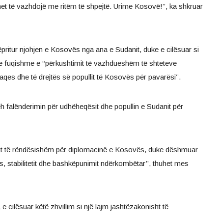
 të vazhdojë me ritëm të shpejtë. Urime Kosovë!’’, ka shkruar
ritur njohjen e Kosovës nga ana e Sudanit, duke e cilësuar si
 e fuqishme e ‘‘përkushtimit të vazhdueshëm të shteteve
aqes dhe të drejtës së popullit të Kosovës për pavarësi’’.
h falënderimin për udhëheqësit dhe popullin e Sudanit për
nt të rëndësishëm për diplomacinë e Kosovës, duke dëshmuar
s, stabilitetit dhe bashkëpunimit ndërkombëtar’’, thuhet mes
 e cilësuar këtë zhvillim si një lajm jashtëzakonisht të