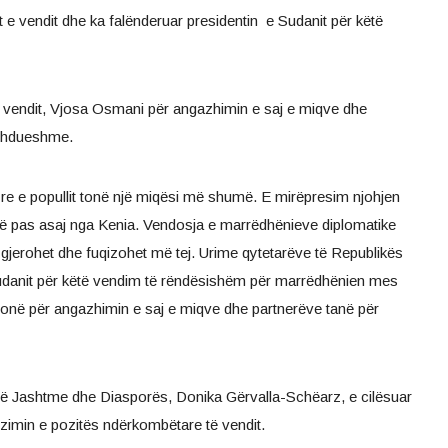
rët e vendit dhe ka falënderuar presidentin e Sudanit për këtë
e vendit, Vjosa Osmani për angazhimin e saj e miqve dhe
azhdueshme.
 e re e popullit tonë një miqësi më shumë. E mirëpresim njohjen
 javë pas asaj nga Kenia. Vendosja e marrëdhënieve diplomatike
jerohet dhe fuqizohet më tej. Urime qytetarëve të Republikës
Sudanit për këtë vendim të rëndësishëm për marrëdhënien mes
onë për angazhimin e saj e miqve dhe partnerëve tanë për
të Jashtme dhe Diasporës, Donika Gërvalla-Schëarz, e cilësuar
izimin e pozitës ndërkombëtare të vendit.