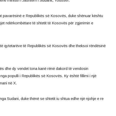
hënë ministri i Jashtëm i Sudanit, Youssef.
sht pavarësinë e Republikës së Kosovës, duke shënuar kështu
et ndërkombëtare të shtetit të Kosovës për zgjerimin e
ë qytetarëve të Republikës së Kosovës dhe theksoi rëndësinë
ës dhe dy vendet tona kanë rënë dakord të vendosin
ga populli i Republikës së Kosovës. Ky është fillimi i një
smani në X.
nga Sudani, duke thënë se shtetit iu shtua edhe një njohje e re