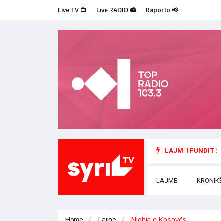
Live TV 📺
Live RADIO 📻
Raporto 📢
LAJMI I FUNDIT :
LAJME
KRONIK
Home
Lajme
Njohja e Kosovës…