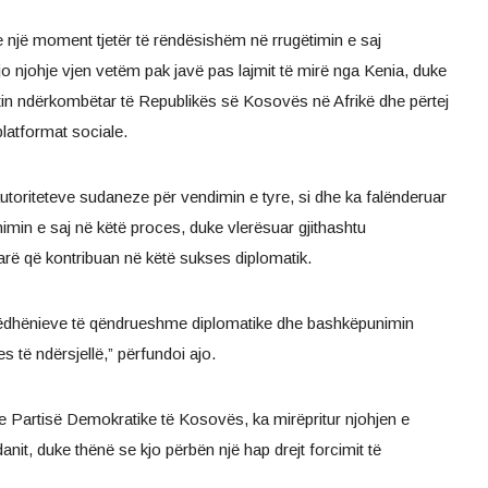
një moment tjetër të rëndësishëm në rrugëtimin e saj
o njohje vjen vetëm pak javë pas lajmit të mirë nga Kenia, duke
etin ndërkombëtar të Republikës së Kosovës në Afrikë dhe përtej
platformat sociale.
autoriteteve sudaneze për vendimin e tyre, si dhe ka falënderuar
in e saj në këtë proces, duke vlerësuar gjithashtu
rë që kontribuan në këtë sukses diplomatik.
ëdhënieve të qëndrueshme diplomatike dhe bashkëpunimin
 të ndërsjellë,” përfundoi ajo.
 e Partisë Demokratike të Kosovës, ka mirëpritur njohjen e
t, duke thënë se kjo përbën një hap drejt forcimit të