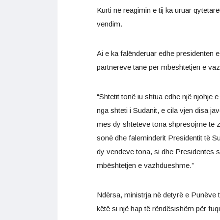
Kurti në reagimin e tij ka uruar qyteta
vendim.
Ai e ka falënderuar edhe presidenten 
partnerëve tanë për mbështetjen e v
“Shtetit tonë iu shtua edhe një njohje
nga shteti i Sudanit, e cila vjen disa
mes dy shteteve tona shpresojmë të zg
sonë dhe faleminderit Presidentit të 
dy vendeve tona, si dhe Presidentes s
mbështetjen e vazhdueshme.”
Ndërsa, ministrja në detyrë e Punëve 
këtë si një hap të rëndësishëm për fuq