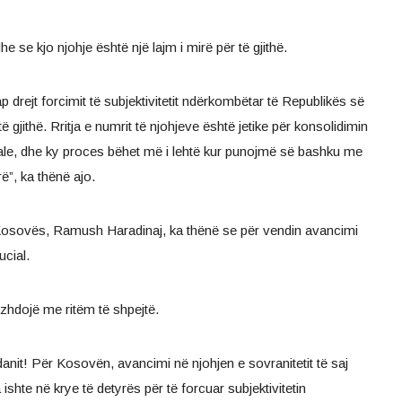
se kjo njohje është një lajm i mirë për të gjithë.
 drejt forcimit të subjektivitetit ndërkombëtar të Republikës së
 gjithë. Rritja e numrit të njohjeve është jetike për konsolidimin
le, dhe ky proces bëhet më i lehtë kur punojmë së bashku me
ë”, ka thënë ajo.
 Kosovës, Ramush Haradinaj, ka thënë se për vendin avancimi
ucial.
zhdojë me ritëm të shpejtë.
danit! Për Kosovën, avancimi në njohjen e sovranitetit të saj
ishte në krye të detyrës për të forcuar subjektivitetin