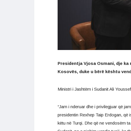
Presidentja Vjosa Osmani, dje ka 
Kosovës, duke u bërë kështu vendi
Ministri i Jashtëm i Sudanit Ali Yousse
“Jam i nderuar dhe i privilegjuar që ja
presidentin Rexhep Taip Erdogan, që is
këtu në Turqi. Dhe që ne vendosëm ta 