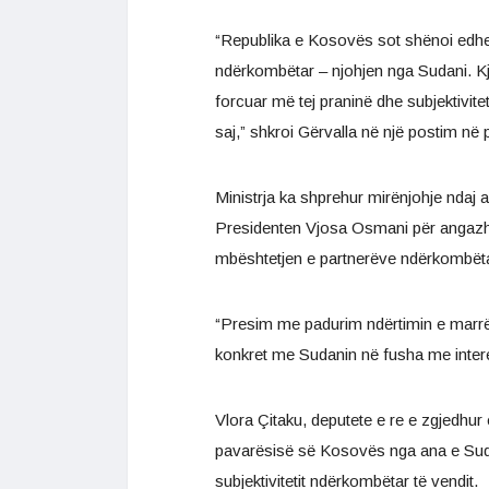
“Republika e Kosovës sot shënoi edhe 
ndërkombëtar – njohjen nga Sudani. Kj
forcuar më tej praninë dhe subjektivit
saj,” shkroi Gërvalla në një postim në 
Ministrja ka shprehur mirënjohje ndaj 
Presidenten Vjosa Osmani për angazhim
mbështetjen e partnerëve ndërkombëta
“Presim me padurim ndërtimin e marr
konkret me Sudanin në fusha me interes
Vlora Çitaku, deputete e re e zgjedhur
pavarësisë së Kosovës nga ana e Sudani
subjektivitetit ndërkombëtar të vendit.