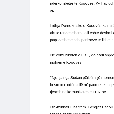
ndërkombëtar të Kosovës. Ky hap duhet
ai.
Lidhja Demokratike e Kosovës ka mirëp
akt të rëndësishëm i cili është dëshmi
paqedashëse ndaj parimeve të lirisë, p
Në komunikatën e LDK, kjo parti shpre
njohjen e Kosovës.
‘’Njohja nga Sudani përbën një mome
besimin e ndërsjellë në parimet e paqe
tjerash në komunikatën e LDK-së.
Ish-ministri i Jashtëm, Behgjet Pacolli,