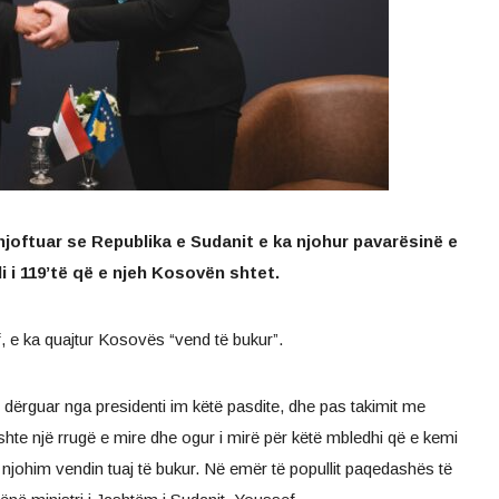
njoftuar se Republika e Sudanit e ka njohur pavarësinë e
 i 119’të që e njeh Kosovën shtet.
f, e ka quajtur Kosovës “vend të bukur”.
m dërguar nga presidenti im këtë pasdite, dhe pas takimit me
hte një rrugë e mire dhe ogur i mirë për këtë mbledhi që e kemi
njohim vendin tuaj të bukur. Në emër të popullit paqedashës të