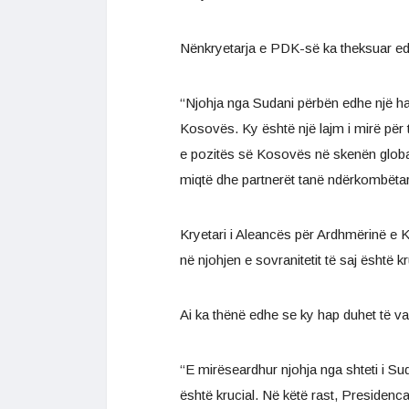
Nënkryetarja e PDK-së ka theksuar edhe 
‘‘Njohja nga Sudani përbën edhe një hap
Kosovës. Ky është një lajm i mirë për të
e pozitës së Kosovës në skenën globa
miqtë dhe partnerët tanë ndërkombëtar
Kryetari i Aleancës për Ardhmërinë e
në njohjen e sovranitetit të saj është kr
Ai ka thënë edhe se ky hap duhet të va
‘‘E mirëseardhur njohja nga shteti i Su
është krucial. Në këtë rast, Presidenca 