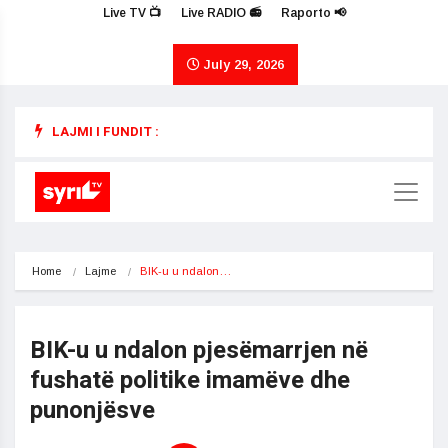
Live TV 📺
Live RADIO 📻
Raporto 📢
July 29, 2026
LAJMI I FUNDIT :
Home
Lajme
BIK-u u ndalon…
BIK-u u ndalon pjesëmarrjen në
fushatë politike imamëve dhe
punonjësve