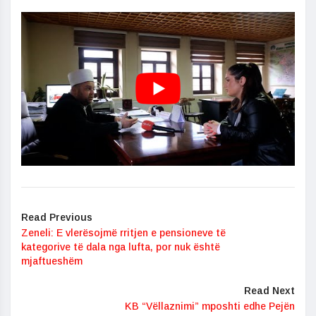
Read Previous
Zeneli: E vlerësojmë rritjen e pensioneve të
kategorive të dala nga lufta, por nuk është
mjaftueshëm
Read Next
KB “Vëllaznimi” mposhti edhe Pejën